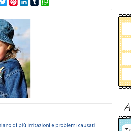
acebook
Twitter
Pinterest
LinkedIn
Tumblr
WhatsApp
A
iano di più irritazioni e problemi causati
Tu