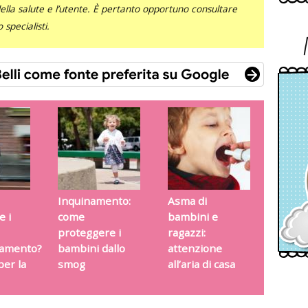
 della salute e l’utente. È pertanto opportuno consultare
specialisti.
Inquinamento:
Asma di
e i
come
bambini e
proteggere i
ragazzi:
inamento?
bambini dallo
attenzione
per la
smog
all’aria di casa