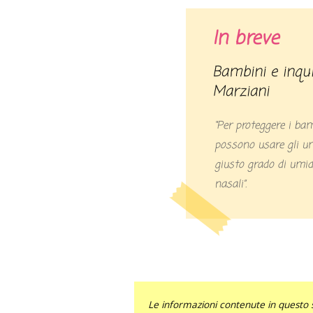
In breve
Bambini e inquinamento: risponde il pediatra
Marziani
“Per proteggere i ba
possono usare gli um
giusto grado di umid
nasali”.
Le informazioni contenute in questo 