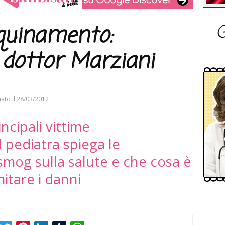
G
quinamento:
l dottor Marziani
ato il
28/03/2012
ncipali vittime
l pediatra spiega le
mog sulla salute e che cosa è
mitare i danni