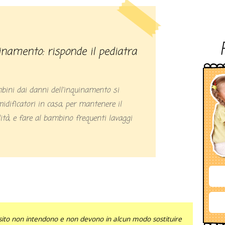
mbini dai danni dell’inquinamento si
idificatori in casa, per mantenere il
ità, e fare al bambino frequenti lavaggi
sito non intendono e non devono in alcun modo sostituire