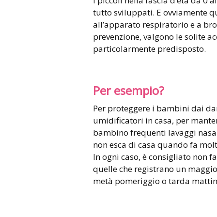
I piccoli nella fascia d’età da 0
tutto sviluppati. E ovviamente qu
all’apparato respiratorio e a bro
prevenzione, valgono le solite acc
particolarmente predisposto.
Per esempio?
Per proteggere i bambini dai da
umidificatori in casa, per manten
bambino frequenti lavaggi nasal
non esca di casa quando fa molto 
In ogni caso, è consigliato non fa
quelle che registrano un maggio
metà pomeriggio o tarda mattinat