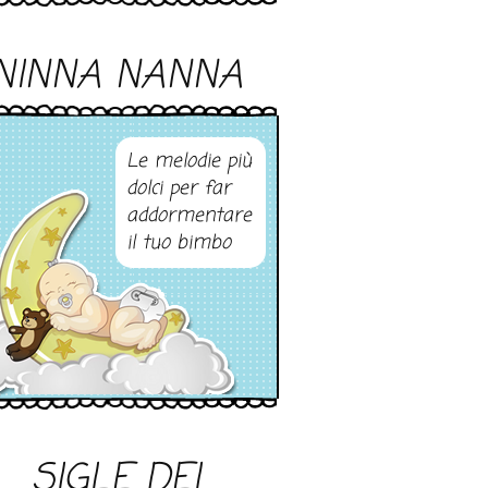
NINNA NANNA
Le melodie più
dolci per far
addormentare
il tuo bimbo
SIGLE DEI