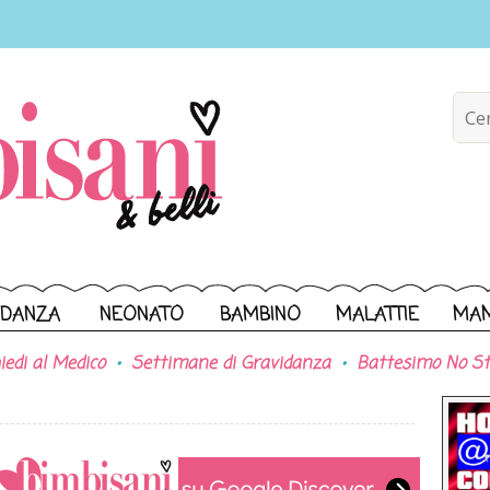
IDANZA
NEONATO
BAMBINO
MALATTIE
MA
iedi al Medico
Settimane di Gravidanza
Battesimo No St