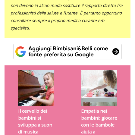
non devono in alcun modo sostituire il rapporto diretto fra
professionisti della salute e l’utente. È pertanto opportuno
consultare sempre il proprio medico curante e/o
specialisti.
Il cervello dei
Empatia nei
bambini si
bambini: giocare
sviluppa a suon
con le bambole
di musica
aiuta a