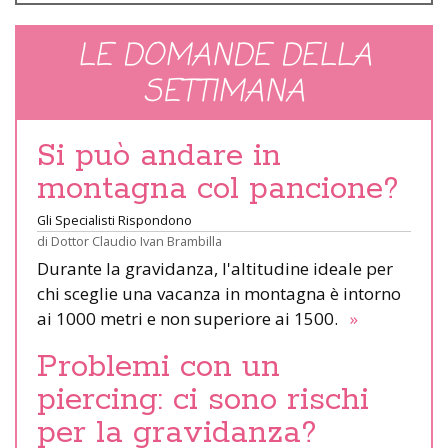
LE DOMANDE DELLA
SETTIMANA
Si può andare in
montagna col pancione?
Gli Specialisti Rispondono
di
Dottor Claudio Ivan Brambilla
Durante la gravidanza, l'altitudine ideale per
chi sceglie una vacanza in montagna è intorno
ai 1000 metri e non superiore ai 1500.
»
Problemi con un
piercing: ci sono rischi
per la gravidanza?