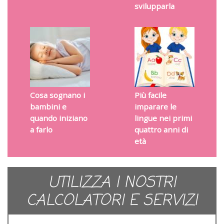
svilupparla
Cosa sognano i
Più facile
bambini e
imparare le
quando iniziano
lingue nei primi
a farlo
quattro anni di
età
UTILIZZA I NOSTRI
CALCOLATORI E SERVIZI