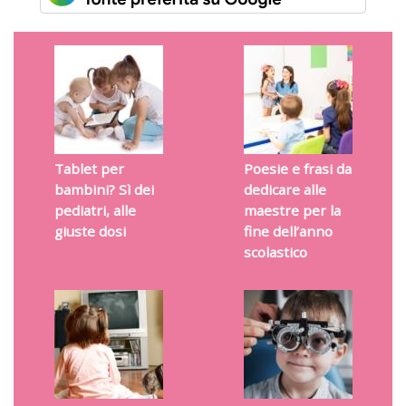
Tablet per
Poesie e frasi da
bambini? Sì dei
dedicare alle
pediatri, alle
maestre per la
giuste dosi
fine dell’anno
scolastico