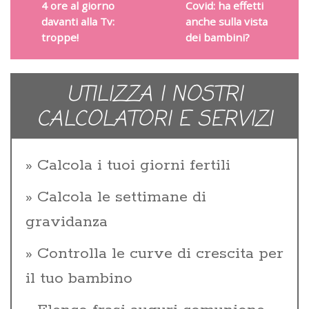
4 ore al giorno
Covid: ha effetti
davanti alla Tv:
anche sulla vista
troppe!
dei bambini?
UTILIZZA I NOSTRI
CALCOLATORI E SERVIZI
Calcola i tuoi giorni fertili
Calcola le settimane di
gravidanza
Controlla le curve di crescita per
il tuo bambino