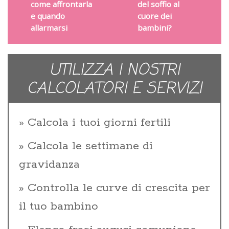
come affrontarla
del soffio al
e quando
cuore dei
allarmarsi
bambini?
UTILIZZA I NOSTRI
CALCOLATORI E SERVIZI
Calcola i tuoi giorni fertili
Calcola le settimane di
gravidanza
Controlla le curve di crescita per
il tuo bambino