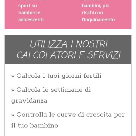
sport su
bambini, più
bambini e
rischi con
adolescenti
l’inquinamento
UTILIZZA I NOSTRI
CALCOLATORI E SERVIZI
Calcola i tuoi giorni fertili
Calcola le settimane di
gravidanza
Controlla le curve di crescita per
il tuo bambino