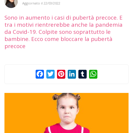
Aggiornato il
22/03/2022
Sono in aumento i casi di pubertà precoce. E
tra i motivi rientrerebbe anche la pandemia
da Covid-19. Colpite sono soprattutto le
bambine. Ecco come bloccare la pubertà
precoce
Facebook
Twitter
Pinterest
LinkedIn
Tumblr
WhatsApp