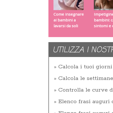
Come insegnare
Impetigin
ai bambini a
bambini: c
lavarsi da soli
sintomi e 
UTILIZZA I NOST
Calcola i tuoi giorni 
Calcola le settiman
Controlla le curve d
Elenco frasi auguri