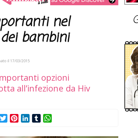
G
mportanti nel
dei bambini
ato il
17/03/2015
mportanti opzioni
otta all’infezione da Hiv
acebook
Twitter
Pinterest
LinkedIn
Tumblr
WhatsApp