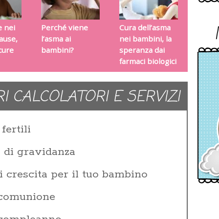
e nei
Perché viene
Cura dell’asma
ause,
l’asma ai
nei bambini, la
cure
bambini?
speranza dai
farmaci biologici
RI CALCOLATORI E SERVIZI
fertili
e di gravidanza
i crescita per il tuo bambino
 comunione