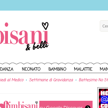
IDANZA
NEONATO
BAMBINO
MALATTIE
MA
iedi al Medico
Settimane di Gravidanza
Battesimo No St