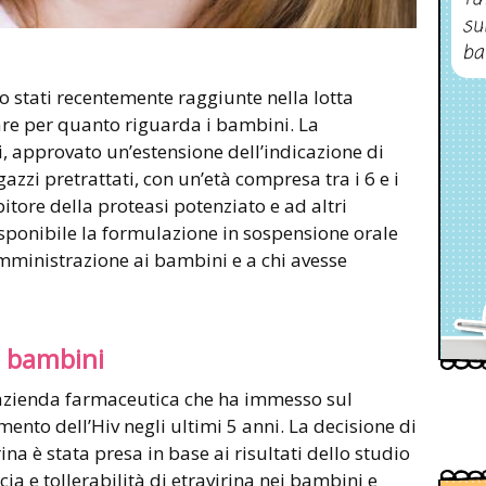
su
ba
 stati recentemente raggiunte nella lotta
are per quanto riguarda i bambini. La
, approvato un’estensione dell’indicazione di
azzi pretrattati, con un’età compresa tra i 6 e i
bitore della proteasi potenziato e ad altri
disponibile la formulazione in sospensione orale
somministrazione ai bambini e a chi avesse
i bambini
l’azienda farmaceutica che ha immesso sul
mento dell’Hiv negli ultimi 5 anni. La decisione di
ina è stata presa in base ai risultati dello studio
cia e tollerabilità di etravirina nei bambini e