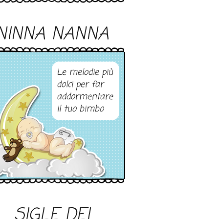
NINNA NANNA
Le melodie più
dolci per far
addormentare
il tuo bimbo
SIGLE DEI