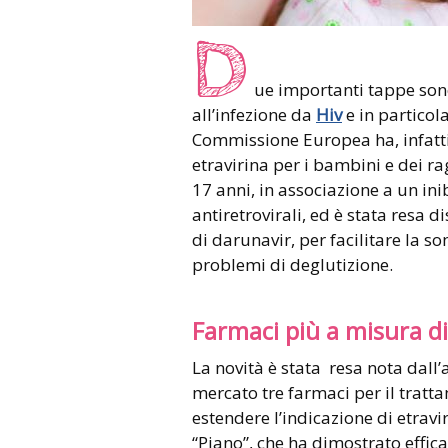
D
ue importanti tappe sono
all’infezione da
Hiv
e in particol
Commissione Europea ha, infatti
etravirina per i bambini e dei rag
17 anni, in associazione a un ini
antiretrovirali, ed è stata resa 
di darunavir, per facilitare la 
problemi di deglutizione.
Farmaci più a misura d
La novità è stata resa nota dal
mercato tre farmaci per il tratta
estendere l’indicazione di etravir
“Piano”, che ha dimostrato effica