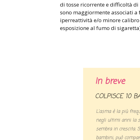
di tosse ricorrente e difficoltà d
sono maggiormente associati a fa
iperreattività e/o minore calibro 
esposizione al fumo di sigaretta)
In breve
COLPISCE 10 B
L’asma è la più frequ
negli ultimi anni la 
sembra in crescita. So
bambini, può compari