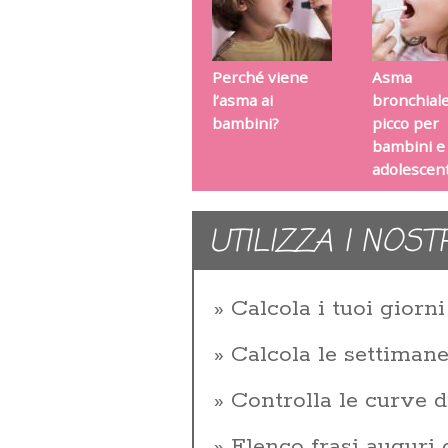
Perché viene
Asma
l’asma ai
bronchiale
bambini?
picco per
bambini e
adolescent
UTILIZZA I NOST
Calcola i tuoi giorni 
Calcola le settiman
Controlla le curve d
Elenco frasi auguri