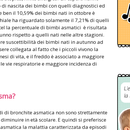
no di nascita dei bimbi con quelli diagnostici ed
 ben il 10,59% dei bimbi nati in ottobre è
hiale ha riguardato solamente il 7,21% di quelli
l la percentuale di bimbi asmatici è risultata
unno rispetto a quelli nati nelle altre stagioni.
re suscettibilità dei bimbi nati in autunno ad
e collegata al fatto che i piccoli vivono la
esi di vita, e il freddo è associato a maggiore
delle vie respiratorie e maggiore incidenza di
L’
asma?
la
odi di bronchite asmatica non sono strettamente
 diminuire in età scolare. E quindi si preferisce
e asmatica la malattia caratterizzata da episodi