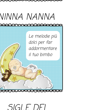
NINNA NANNA
Le melodie più
dolci per far
addormentare
il tuo bimbo
SIGLE DEI