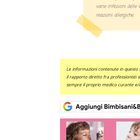
varie infezioni delle 
reazioni allergiche.
Le informazioni contenute in questo 
il rapporto diretto fra professionisti
sempre il proprio medico curante e/o 