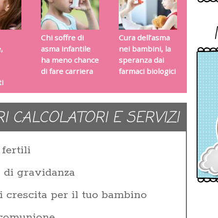
Chi soffre di
Cura dell’asma
,
asma infantile
nei bambini, la
ha meno chance
speranza dai
di fare carriera
farmaci biologici
i
RI CALCOLATORI E SERVIZI
fertili
e di gravidanza
i crescita per il tuo bambino
 comunione