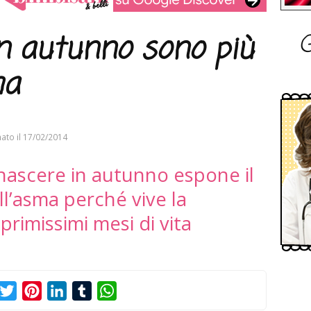
G
in autunno sono più
ma
ato il
17/02/2014
 nascere in autunno espone il
ll’asma perché vive la
primissimi mesi di vita
acebook
Twitter
Pinterest
LinkedIn
Tumblr
WhatsApp