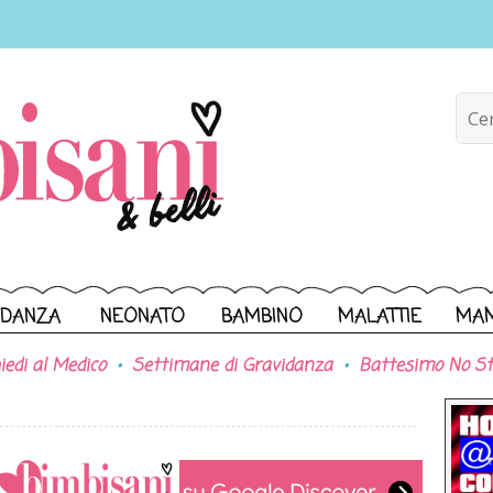
IDANZA
NEONATO
BAMBINO
MALATTIE
MA
iedi al Medico
Settimane di Gravidanza
Battesimo No St