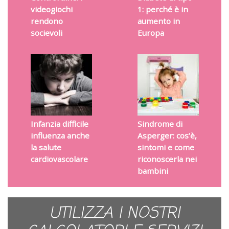
videogiochi
1: perché è in
rendono
aumento in
socievoli
Europa
Infanzia difficile
Sindrome di
influenza anche
Asperger: cos’è,
la salute
sintomi e come
cardiovascolare
riconoscerla nei
bambini
UTILIZZA I NOSTRI