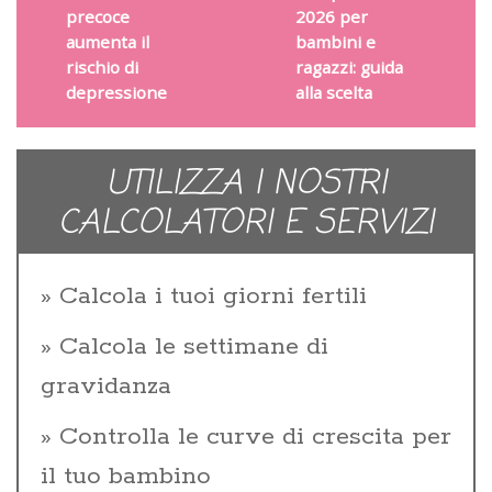
precoce
2026 per
aumenta il
bambini e
rischio di
ragazzi: guida
depressione
alla scelta
UTILIZZA I NOSTRI
CALCOLATORI E SERVIZI
Calcola i tuoi giorni fertili
Calcola le settimane di
gravidanza
Controlla le curve di crescita per
il tuo bambino