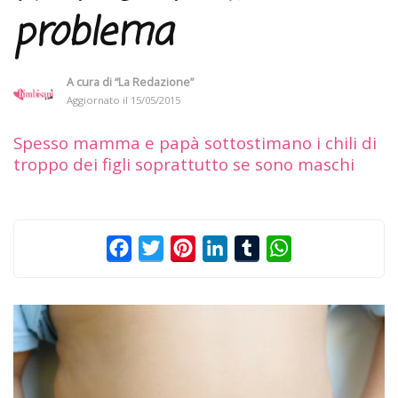
problema
A cura di
“La Redazione”
Aggiornato il
15/05/2015
Spesso mamma e papà sottostimano i chili di
troppo dei figli soprattutto se sono maschi
Facebook
Twitter
Pinterest
LinkedIn
Tumblr
WhatsApp