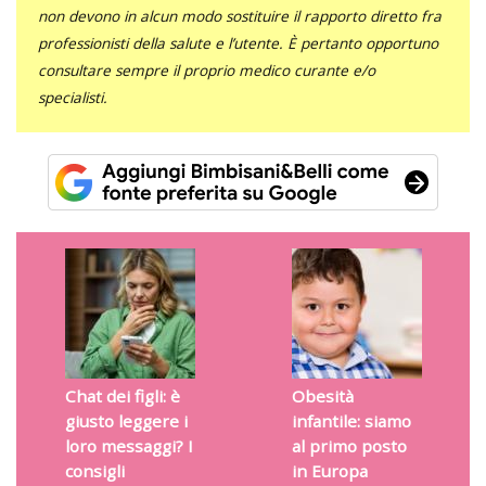
non devono in alcun modo sostituire il rapporto diretto fra
professionisti della salute e l’utente. È pertanto opportuno
consultare sempre il proprio medico curante e/o
specialisti.
Chat dei figli: è
Obesità
giusto leggere i
infantile: siamo
loro messaggi? I
al primo posto
consigli
in Europa