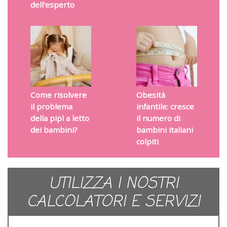
dell’esperto
Come risolvere
Obesità
il problema
infantile: cresce
della pipì a letto
il numero di
dei bambini?
bambini italiani
colpiti
UTILIZZA I NOSTRI
CALCOLATORI E SERVIZI