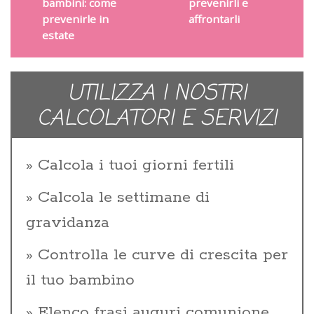
bambini: come
prevenirli e
prevenirle in
affrontarli
estate
UTILIZZA I NOSTRI
CALCOLATORI E SERVIZI
Calcola i tuoi giorni fertili
Calcola le settimane di
gravidanza
Controlla le curve di crescita per
il tuo bambino
Elenco frasi auguri comunione