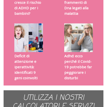
cresce il rischio
frammenti di
di ADHD per i
Dna legati alla
bambini?
malattia
Deficit di
Adhd: ecco
attenzione e
perché il Covid-
iperattività:
19 potrebbe far
identificati 9
peggiorare i
geni coinvolti
disturbi
UTILIZZA I NOSTRI
CALCOLATORI E SERVIZI