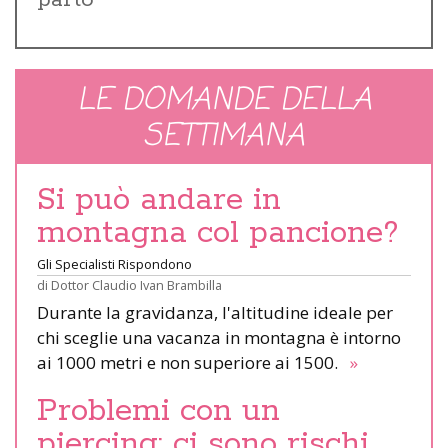
LE DOMANDE DELLA
SETTIMANA
Si può andare in
montagna col pancione?
Gli Specialisti Rispondono
di
Dottor Claudio Ivan Brambilla
Durante la gravidanza, l'altitudine ideale per
chi sceglie una vacanza in montagna è intorno
ai 1000 metri e non superiore ai 1500.
»
Problemi con un
piercing: ci sono rischi