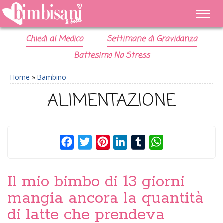
Chiedi al Medico
Settimane di Gravidanza
Battesimo No Stress
Home
»
Bambino
ALIMENTAZIONE
Facebook
Twitter
Pinterest
LinkedIn
Tumblr
WhatsApp
Il mio bimbo di 13 giorni
mangia ancora la quantità
di latte che prendeva