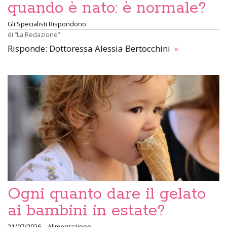
quando è nato: è normale?
Gli Specialisti Rispondono
di
“La Redazione”
Risponde: Dottoressa Alessia Bertocchini
»
Ogni quanto dare il gelato
ai bambini in estate?
21/07/2026
Alimentazione