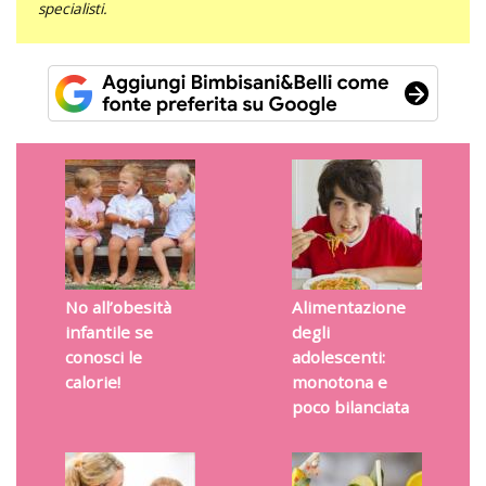
specialisti.
No all’obesità
Alimentazione
infantile se
degli
conosci le
adolescenti:
calorie!
monotona e
poco bilanciata