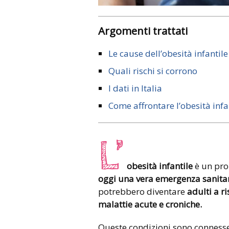
Argomenti trattati
Le cause dell’obesità infantile
Quali rischi si corrono
I dati in Italia
Come affrontare l’obesità infa
L’
obesità infantile
è un pr
oggi una vera emergenza sanitar
potrebbero diventare
adulti a ri
malattie acute e croniche.
Queste condizioni sono connesse