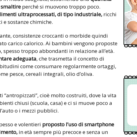
 smaltire
perché si muovono troppo poco.
limenti ultraprocessati, di tipo industriale,
ricchi
ci e sostanze chimiche.
ante, consistenze croccanti o morbide quindi
ato carico calorico. Ai bambini vengono proposte
o, spesso troppo abbondanti in relazione all’età.
ntare adeguata
, che trasmetta il concetto di
 abitudini come consumare regolarmente ortaggi,
me pesce, cereali integrali, olio d’oliva.
 “antropizzati”, cioè molto costruiti, dove la vita
ienti chiusi (scuola, casa) e ci si muove poco a
’auto o i mezzi pubblici.
spesso e volentieri
proposto l’uso di smartphone
nimento,
in età sempre più precoce e senza un