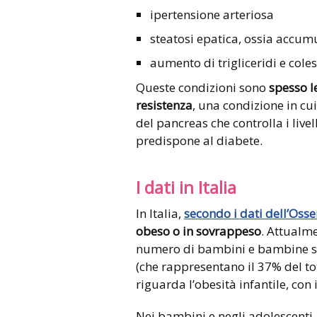
ipertensione arteriosa
steatosi epatica, ossia accumu
aumento di trigliceridi e cole
Queste condizioni sono
spesso le
resistenza
, una condizione in cu
del pancreas che controlla i live
predispone al diabete.
I dati in Italia
In Italia,
secondo i dati dell’Osse
obeso o in sovrappeso
. Attualme
numero di bambini e bambine sov
(che rappresentano il 37% del to
riguarda l’obesità infantile, con 
Nei bambini e negli adolescenti