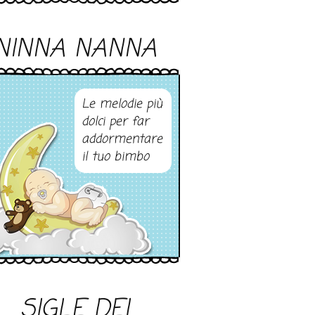
NINNA NANNA
Le melodie più
dolci per far
addormentare
il tuo bimbo
SIGLE DEI