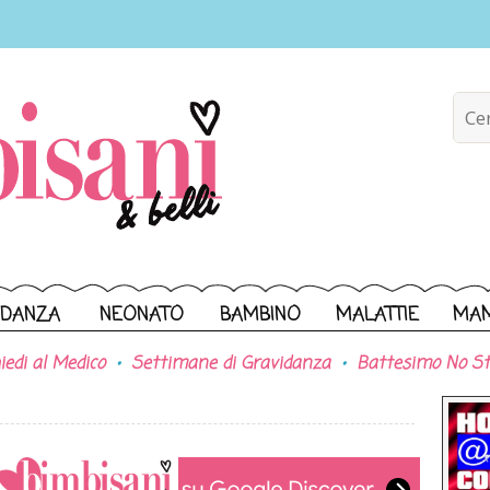
IDANZA
NEONATO
BAMBINO
MALATTIE
MA
iedi al Medico
Settimane di Gravidanza
Battesimo No St