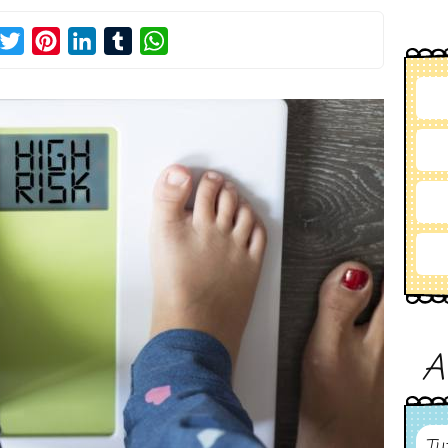
acebook
Twitter
Pinterest
LinkedIn
Tumblr
WhatsApp
A
Tu