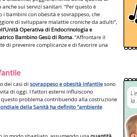
 anche sui servizi sanitari. “Per questo è
o i bambini con obesità e sovrappeso, che
iore di sviluppare malattie croniche da adulti”,
ll’Unità Operativa di Endocrinologia e
iatrico Bambino Gesù di Roma.
“Affrontare il
 di prevenire complicanze e di favorire una
fantile
o dei casi di
sovrappeso e obesità infantile
sono
vita di oggi. I fattori esterni influiscono
L’
 questo problema contribuendo alla costruzione
la
ondiale della Sanità ha definito “ambiente
ano in modo sbagliato, assumendo una
quantità