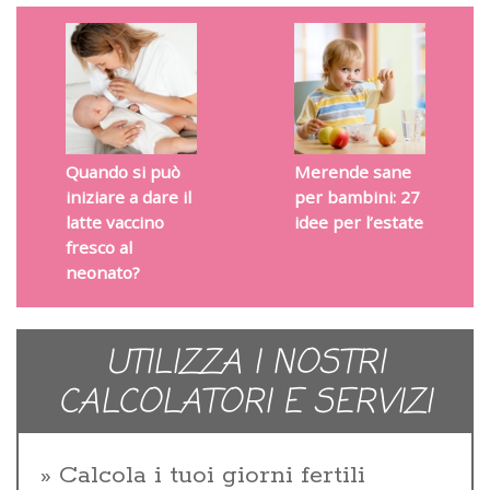
Quando si può
Merende sane
iniziare a dare il
per bambini: 27
latte vaccino
idee per l’estate
fresco al
neonato?
UTILIZZA I NOSTRI
CALCOLATORI E SERVIZI
Calcola i tuoi giorni fertili