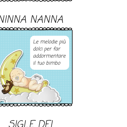
NINNA NANNA
Le melodie più
dolci per far
addormentare
il tuo bimbo
SIGLE DEI