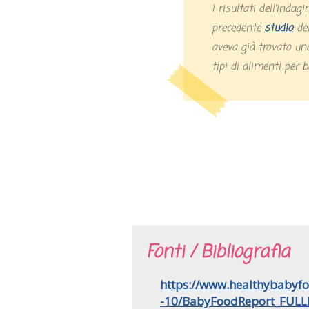
I risultati dell’indagine attuale confermano quelli di un
precedente
studio
del
aveva già trovato uno
tipi di alimenti per 
Fonti / Bibliografia
https://www.healthybabyfo
-10/BabyFoodReport_FUL