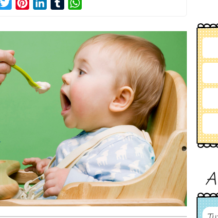
acebook
Twitter
Pinterest
LinkedIn
Tumblr
WhatsApp
A
Tu