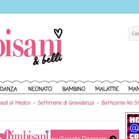
IDANZA
NEONATO
BAMBINO
MALATTIE
MA
iedi al Medico
Settimane di Gravidanza
Battesimo No St