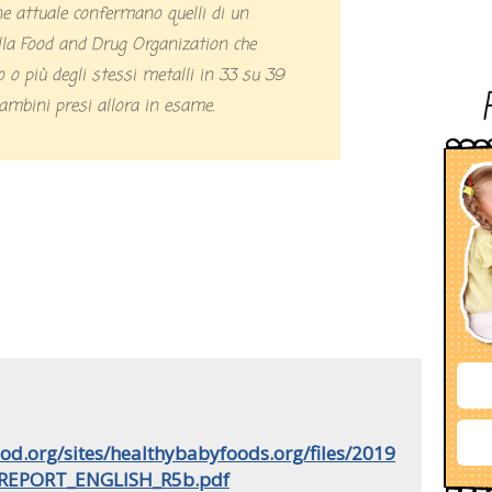
la Food and Drug Organization che
 o più degli stessi metalli in 33 su 39
bambini presi allora in esame.
od.org/sites/healthybabyfoods.org/files/2019
LREPORT_ENGLISH_R5b.pdf