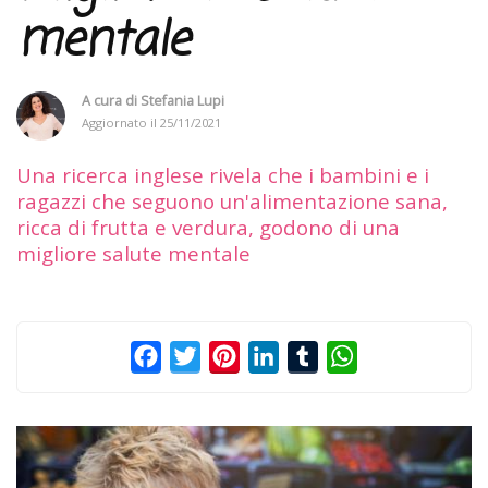
mentale
A cura di
Stefania Lupi
Aggiornato il
25/11/2021
Una ricerca inglese rivela che i bambini e i
ragazzi che seguono un'alimentazione sana,
ricca di frutta e verdura, godono di una
migliore salute mentale
Facebook
Twitter
Pinterest
LinkedIn
Tumblr
WhatsApp