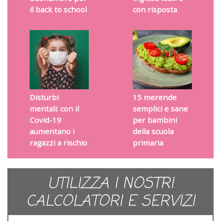
il back to school
con risposta
Disturbi
15 merende
mentali: con il
semplici e sane
Covid-19
per bambini
aumentano i
della scuola
ragazzi a rischio
primaria
UTILIZZA I NOSTRI
CALCOLATORI E SERVIZI