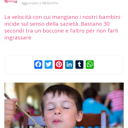
Aggiornato il
08/02/2016
La velocità con cui mangiano i nostri bambini
incide sul senso della sazietà. Bastano 30
secondi tra un boccone e l’altro per non farli
ingrassare
Facebook
Twitter
Pinterest
LinkedIn
Tumblr
WhatsApp