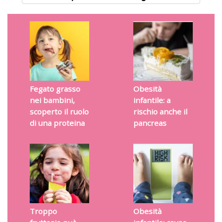
Fegato grasso
Obesità
nei bambini,
infantile: a
scoperto il ruolo
rischio anche il
di una proteina
pancreas
Troppo
Obesità