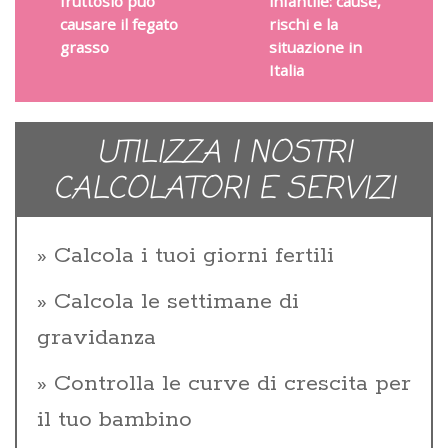
fruttosio può
infantile: cause,
causare il fegato
rischi e la
grasso
situazione in
Italia
UTILIZZA I NOSTRI
CALCOLATORI E SERVIZI
Calcola i tuoi giorni fertili
Calcola le settimane di
gravidanza
Controlla le curve di crescita per
il tuo bambino