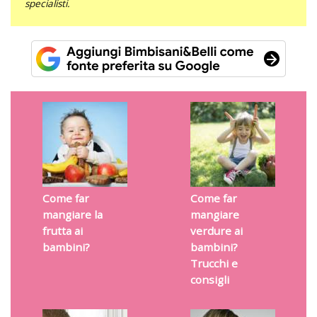
specialisti.
Come far
Come far
mangiare la
mangiare
frutta ai
verdure ai
bambini?
bambini?
Trucchi e
consigli