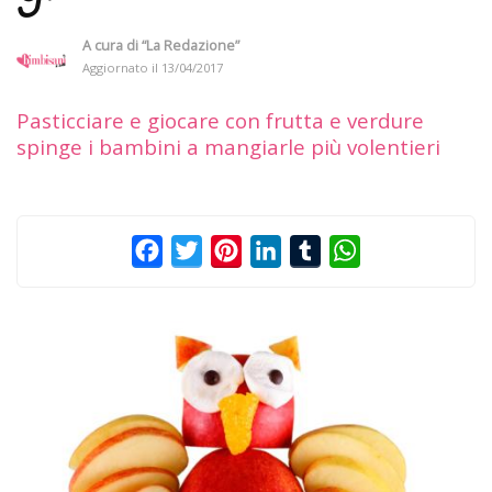
A cura di
“La Redazione”
Aggiornato il
13/04/2017
Pasticciare e giocare con frutta e verdure
spinge i bambini a mangiarle più volentieri
Facebook
Twitter
Pinterest
LinkedIn
Tumblr
WhatsApp