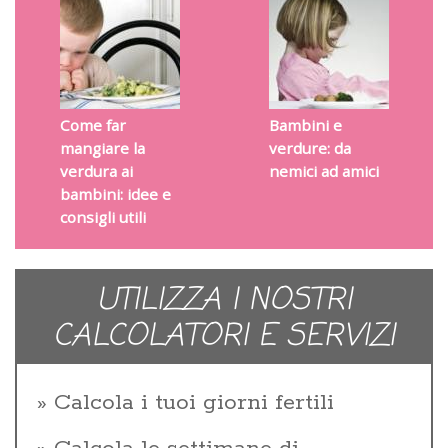
Come far
Bambini e
mangiare la
verdure: da
verdura ai
nemici ad amici
bambini: idee e
consigli utili
UTILIZZA I NOSTRI
CALCOLATORI E SERVIZI
Calcola i tuoi giorni fertili