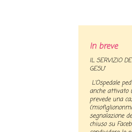
In breve
IL SERVIZIO DELL’OSPEDALE BAMBINO
GESU’
L’Ospedale ped
anche attivato 
prevede una cas
(miofigliononma
segnalazione d
chiuso su Faceb