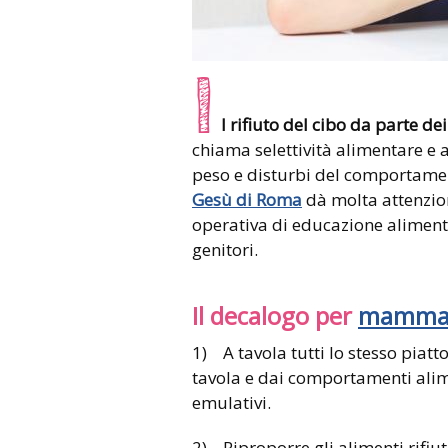
I
l rifiuto del cibo da parte 
chiama selettività alimentare e
peso e disturbi del comportamen
Gesù di Roma
dà molta attenzio
operativa di educazione aliment
genitori.
Il decalogo per
mamm
1) A tavola tutti lo stesso piatto
tavola e dai comportamenti alim
emulativi.
2) Riproporre gli alimenti rifiut