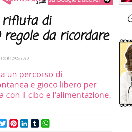
G
rifiuta di
regole da ricordare
ato il
12/05/2020
ì a un percorso di
ontanea e gioco libero per
con il cibo e l’alimentazione.
acebook
Twitter
Pinterest
LinkedIn
Tumblr
WhatsApp