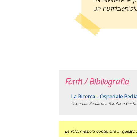
condividere le 
un nutrizionista
Fonti / Bibliografia
La Ricerca - Ospedale Ped
Ospedale Pediatrico Bambino Ges&u
Le informazioni contenute in questo 