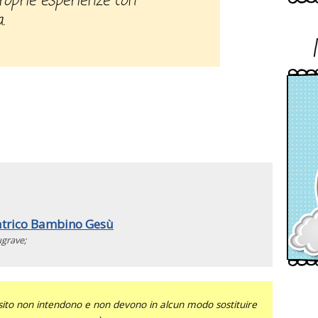
proprie esperienze con
.
iatrico Bambino Gesù
grave;
sito non intendono e non devono in alcun modo sostituire