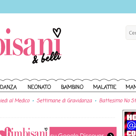
IDANZA
NEONATO
BAMBINO
MALATTIE
MA
iedi al Medico
Settimane di Gravidanza
Battesimo No St