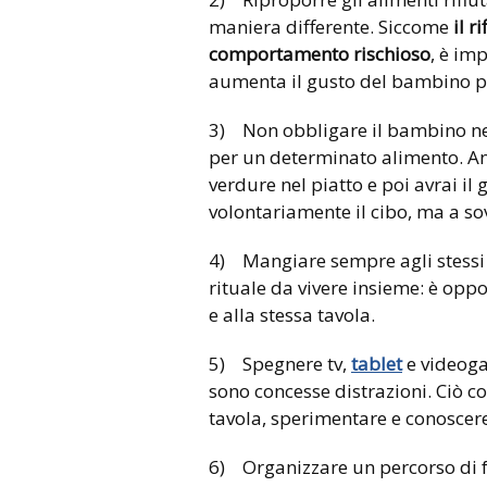
maniera differente. Siccome
il r
comportamento rischioso
, è im
aumenta il gusto del bambino pe
3) Non obbligare il bambino nel
per un determinato alimento. An
verdure nel piatto e poi avrai i
volontariamente il cibo, ma a so
4) Mangiare sempre agli stessi o
rituale da vivere insieme: è opp
e alla stessa tavola.
5) Spegnere tv,
tablet
e videoga
sono concesse distrazioni. Ciò co
tavola, sperimentare e conoscere
6) Organizzare un percorso di fa