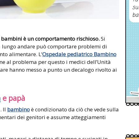
su
ba
dei bambini è un comportamento rischioso.
Si
 a lungo andare può comportare problemi di
to alimentare. L’
Ospedale pediatrico Bambino
ne al problema per questo i medici dell’Unità
are hanno messo a punto un decalogo rivolto ai
a
e papà
. Il
bambino
è condizionato da ciò che vede sulla
entari dei genitori e assume atteggiamenti
ati, magari a distanza di tempo e cucinati in