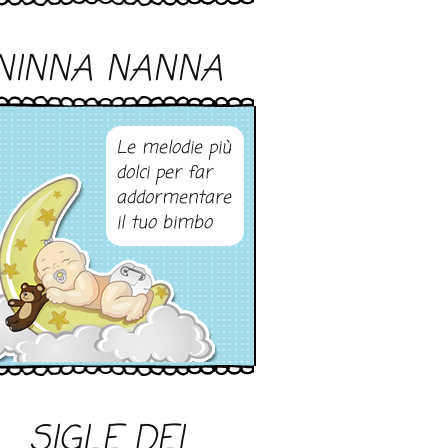
NINNA NANNA
Le melodie più
dolci per far
addormentare
il tuo bimbo
SIGLE DEI