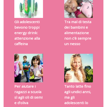
Gli adolescenti
Tra mal di testa
bevono troppi
dei bambini e
energy drink:
alimentazione
attenzione alla
non c’è sempre
caffeina
un nesso
Per aiutare i
Tanto latte fino
ragazzi a scuola
agli undici anni,
sì agli oli di semi
ma gli
e d’oliva
adolescenti lo