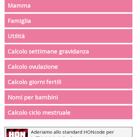
Mamma
Famiglia
Utilità
Calcolo settimane gravidanza
Calcolo ovulazione
Calcolo giorni fertili
Nomi per bambini
Calcolo ciclo mestruale
Aderiamo allo standard HONcode per