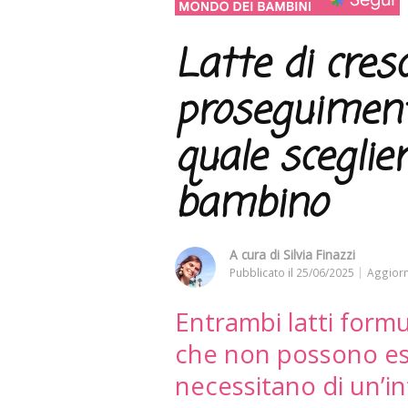
Latte di cresc
proseguimento
quale sceglier
bambino
A cura di
Silvia Finazzi
Pubblicato il
25/06/2025
Aggiorn
Entrambi latti formu
che non possono ess
necessitano di un’in