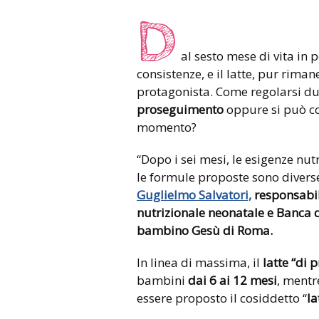
D
al sesto mese di vita in p
consistenze, e il latte, pur rim
protagonista. Come regolarsi d
proseguimento
oppure si può co
momento?
“Dopo i sei mesi, le esigenze nu
le formule proposte sono diverse
Guglielmo Salvatori,
responsabil
nutrizionale neonatale e
Banca d
bambino Gesù di Roma.
In linea di massima, il
latte “di
bambini
dai 6 ai 12 mesi
, ment
essere proposto il cosiddetto “
la