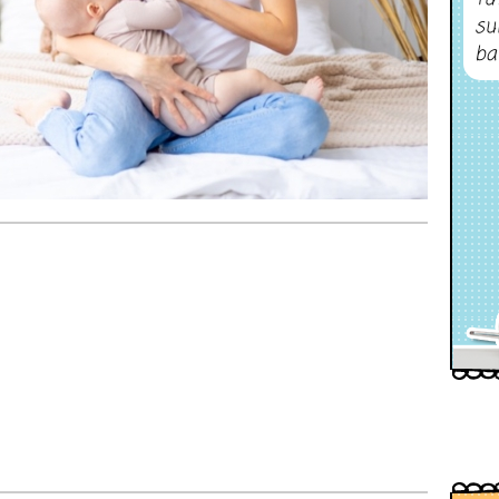
su
ba