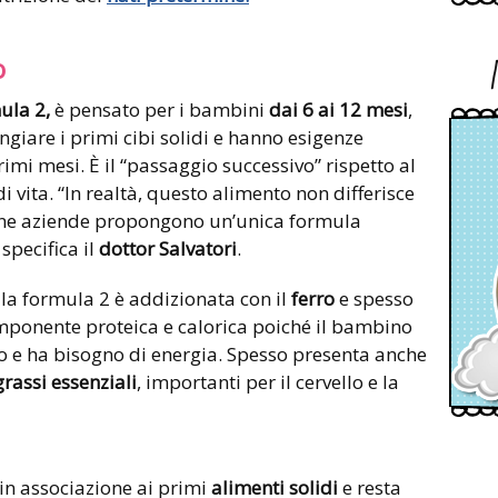
o
ula 2,
è pensato per i bambini
dai 6 ai 12 mesi
,
iare i primi cibi solidi e hanno esigenze
rimi mesi. È il “passaggio successivo” rispetto al
di vita. “In realtà, questo alimento non differisce
lcune aziende propongono un’unica formula
specifica il
dottor Salvatori
.
la formula 2 è addizionata con il
ferro
e spesso
mponente proteica e calorica poiché il bambino
o e ha bisogno di energia. Spesso presenta anche
grassi essenziali
, importanti per il cervello e la
 in associazione ai primi
alimenti solidi
e resta