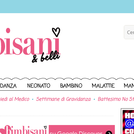
IDANZA
NEONATO
BAMBINO
MALATTIE
MA
iedi al Medico
Settimane di Gravidanza
Battesimo No St