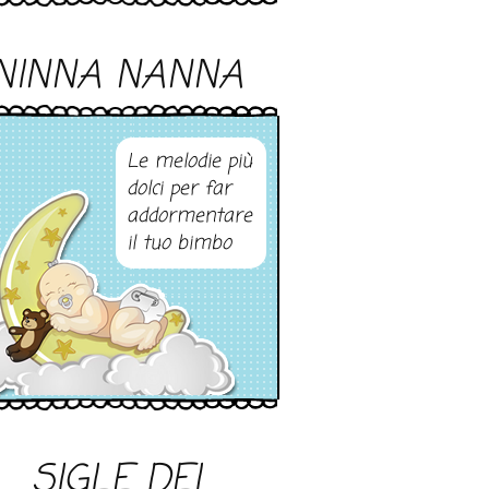
NINNA NANNA
Le melodie più
dolci per far
addormentare
il tuo bimbo
SIGLE DEI