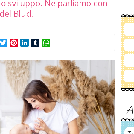
lo sviluppo. Ne parliamo con
del Blud.
acebook
Twitter
Pinterest
LinkedIn
Tumblr
WhatsApp
A
Tu