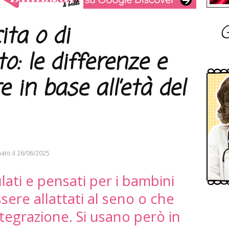
G
ita o di
: le differenze e
e in base all’età del
ato il
26/06/2025
lati e pensati per i bambini
ere allattati al seno o che
tegrazione. Si usano però in