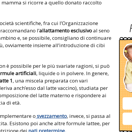
la mamma si ricorre a quello donato raccolto
ocietà scientifiche, fra cui l’Organizzazione
, raccomandano l’
allattamento esclusivo
al seno
bambino e, se possibile, consigliano di continuare
iù, ovviamente insieme all’introduzione di cibi
n è possibile per le più svariate ragioni, si può
rmule artificiali
, liquide o in polvere. In genere,
latte 1
, una miscela preparata con vari
eriva anch’esso dal latte vaccino), studiata per
 composizione del latte materno e rispondere ai
ia di età.
complementare o
svezzamento
, invece, si passa al
ita. Esistono poi anche altre formule lattee, per
trizione dei
nati pretermine.