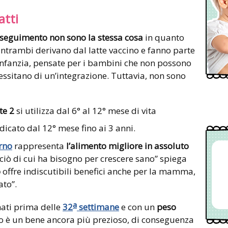
atti
proseguimento non sono la stessa cosa
in quanto
ntrambi derivano dal latte vaccino e fanno parte
’infanzia, pensate per i bambini che non possono
cessitano di un’integrazione. Tuttavia, non sono
te 2
si utilizza dal 6° al 12° mese di vita
dicato dal 12° mese fino ai 3 anni.
rno
rappresenta
l’alimento migliore in assoluto
 ciò di cui ha bisogno per crescere sano” spiega
o
offre indiscutibili benefici anche per la mamma,
ato”.
a
 nati prima delle
32
settimane
e con un
peso
no è un bene ancora più prezioso, di conseguenza