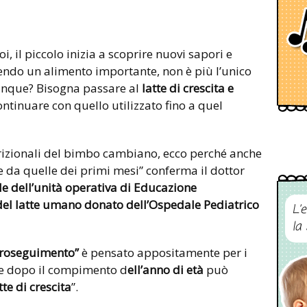
oi, il piccolo inizia a scoprire nuovi sapori e
anendo un alimento importante, non è più l’unico
unque? Bisogna passare al
latte di crescita e
ntinuare con quello utilizzato fino a quel
trizionali del bimbo cambiano, ecco perché anche
 da quelle dei primi mesi” conferma il dottor
e dell’unità operativa di Educazione
el latte umano donato
dell’Ospedale Pediatrico
L’
la
 proseguimento”
è pensato appositamente per i
re dopo il compimento d
ell’anno di età
può
tte di crescita
”.