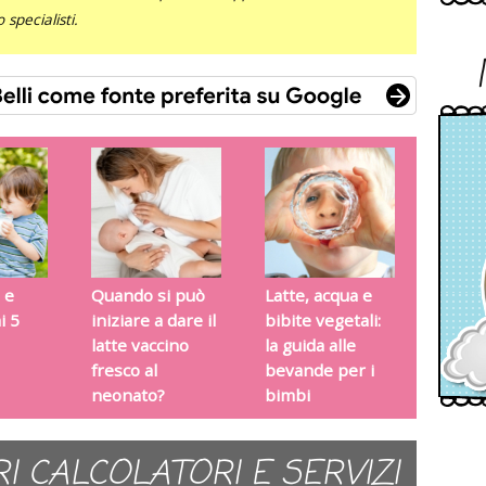
specialisti.
 e
Quando si può
Latte, acqua e
i 5
iniziare a dare il
bibite vegetali:
latte vaccino
la guida alle
fresco al
bevande per i
neonato?
bimbi
RI CALCOLATORI E SERVIZI