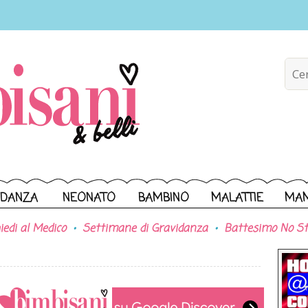
IDANZA
NEONATO
BAMBINO
MALATTIE
MA
iedi al Medico
Settimane di Gravidanza
Battesimo No St