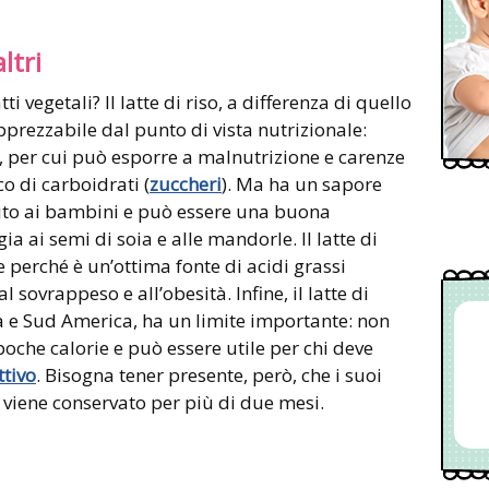
ltri
ti vegetali? Il latte di riso, a differenza di quello
pprezzabile dal punto di vista nutrizionale:
i, per cui può esporre a malnutrizione e carenze
co di carboidrati (
zuccheri
). Ma ha un sapore
dito ai bambini e può essere una buona
gia ai semi di soia e alle mandorle. Il latte di
 perché è un’ottima fonte di acidi grassi
l sovrappeso e all’obesità. Infine, il latte di
ia e Sud America, ha un limite importante: non
poche calorie e può essere utile per chi deve
ttivo
. Bisogna tener presente, però, che i suoi
e viene conservato per più di due mesi.