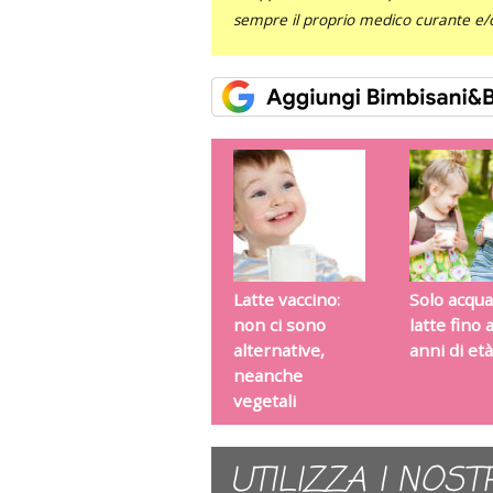
sempre il proprio medico curante e/o 
Latte vaccino:
Solo acqua
non ci sono
latte fino a
alternative,
anni di età
neanche
vegetali
UTILIZZA I NOST