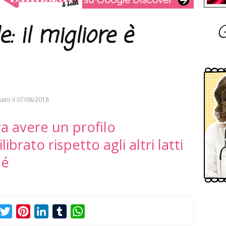
G
: il migliore è
ato il
07/08/2018
ra avere un profilo
ibrato rispetto agli altri latti
hé
acebook
Twitter
Pinterest
LinkedIn
Tumblr
WhatsApp