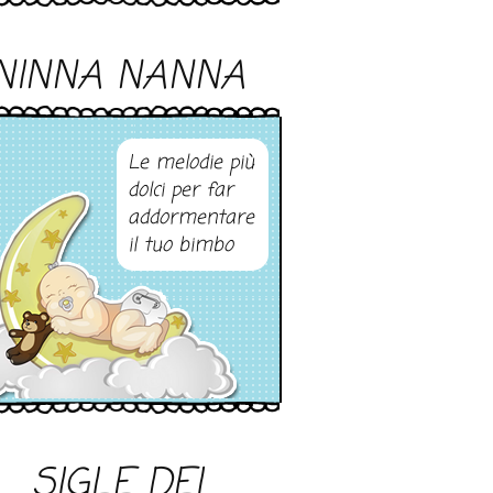
NINNA NANNA
Le melodie più
dolci per far
addormentare
il tuo bimbo
SIGLE DEI