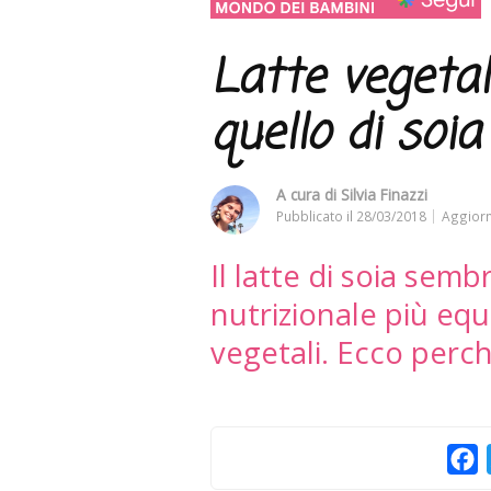
Latte vegetale
quello di soia
A cura di
Silvia Finazzi
Pubblicato il
28/03/2018
Aggiorn
Il latte di soia semb
nutrizionale più equil
vegetali. Ecco perc
F