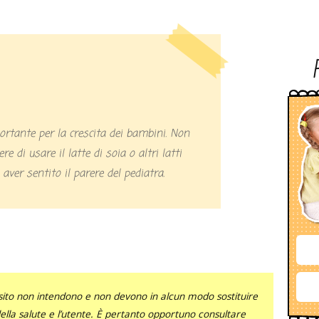
rtante per la crescita dei bambini. Non
re di usare il latte di soia o altri latti
aver sentito il parere del pediatra.
sito non intendono e non devono in alcun modo sostituire
 della salute e l’utente. È pertanto opportuno consultare