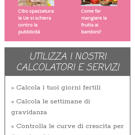
Cibo spazzatura:
Come far
la Ue si schiera
mangiare la
contro la
frutta ai
pubblicità
bambini?
UTILIZZA I NOSTRI
CALCOLATORI E SERVIZI
Calcola i tuoi giorni fertili
Calcola le settimane di
gravidanza
Controlla le curve di crescita per