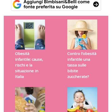
Obesità
Contro l’obesità
infantile: cause,
infantile una
rischi e la
tassa sulle
situazione in
bibite
Italia
zuccherate?