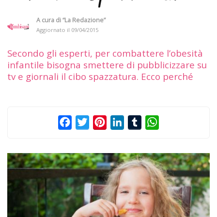
A cura di
“La Redazione”
Aggiornato il
09/04/2015
Secondo gli esperti, per combattere l’obesità
infantile bisogna smettere di pubblicizzare su
tv e giornali il cibo spazzatura. Ecco perché
Facebook
Twitter
Pinterest
LinkedIn
Tumblr
WhatsApp