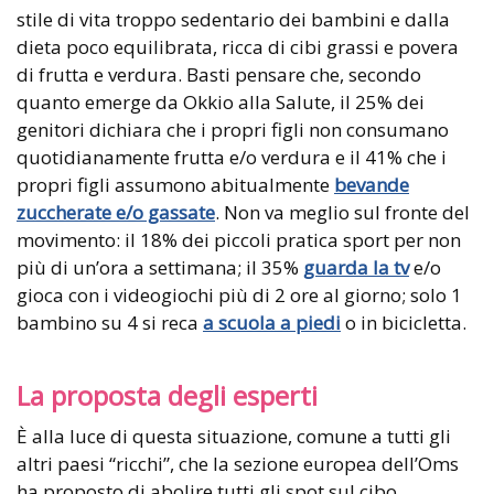
stile di vita troppo sedentario dei bambini e dalla
dieta poco equilibrata, ricca di cibi grassi e povera
di frutta e verdura. Basti pensare che, secondo
quanto emerge da Okkio alla Salute, il 25% dei
genitori dichiara che i propri figli non consumano
quotidianamente frutta e/o verdura e il 41% che i
propri figli assumono abitualmente
bevande
zuccherate e/o gassate
. Non va meglio sul fronte del
movimento: il 18% dei piccoli pratica sport per non
più di un’ora a settimana; il 35%
guarda la tv
e/o
gioca con i videogiochi più di 2 ore al giorno; solo 1
bambino su 4 si reca
a scuola a piedi
o in bicicletta.
La proposta degli esperti
È alla luce di questa situazione, comune a tutti gli
altri paesi “ricchi”, che la sezione europea dell’Oms
ha proposto di abolire tutti gli spot sul cibo