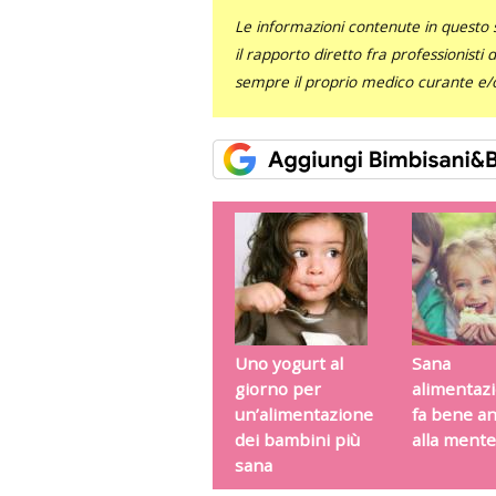
Le informazioni contenute in questo 
il rapporto diretto fra professionisti
sempre il proprio medico curante e/o 
Uno yogurt al
Sana
giorno per
alimentazi
un’alimentazione
fa bene a
dei bambini più
alla mente
sana