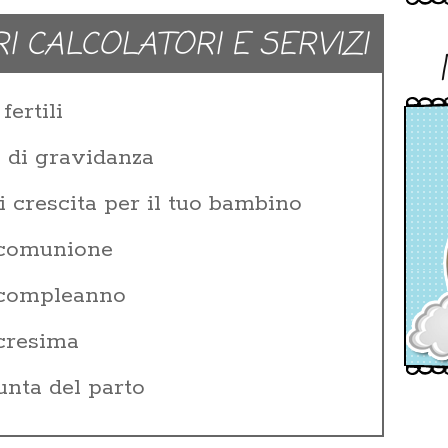
RI CALCOLATORI E SERVIZI
fertili
e di gravidanza
i crescita per il tuo bambino
 comunione
i compleanno
 cresima
unta del parto