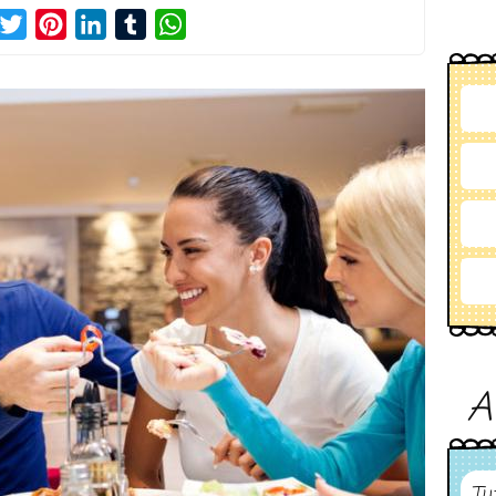
acebook
Twitter
Pinterest
LinkedIn
Tumblr
WhatsApp
A
Tu