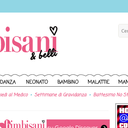
IDANZA
NEONATO
BAMBINO
MALATTIE
MA
iedi al Medico
Settimane di Gravidanza
Battesimo No St