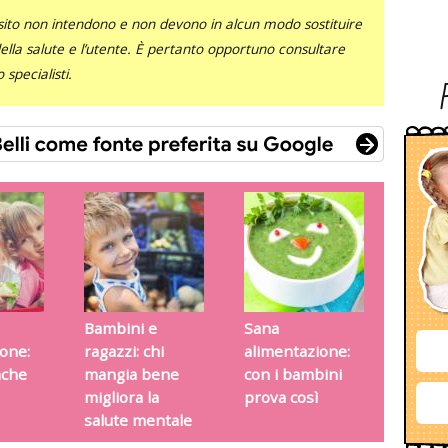
sito non intendono e non devono in alcun modo sostituire
 della salute e l’utente. È pertanto opportuno consultare
specialisti.
Bambini e
Sana
one:
ragazzi: chi
alimentazione:
nche
mangia bene
con i bambini
migliora la
prova così
salute mentale