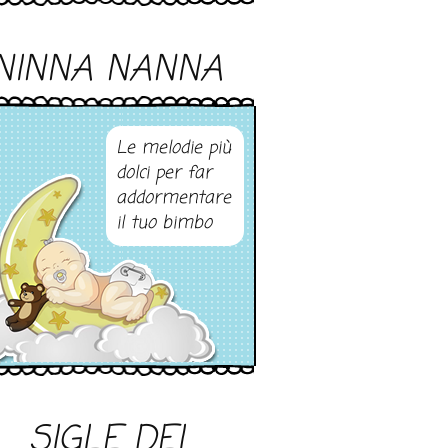
NINNA NANNA
Le melodie più
dolci per far
addormentare
il tuo bimbo
SIGLE DEI