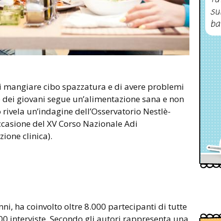
su
ba
i mangiare cibo spazzatura e di avere problemi
e dei giovani segue un’alimentazione sana e non
o rivela un’indagine dell’Osservatorio Nestlè-
ccasione del XV Corso Nazionale Adi
zione clinica).
ni, ha coinvolto oltre 8.000 partecipanti di tutte
.000 interviste. Secondo gli autori rappresenta una