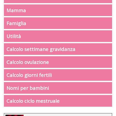
Mamma
Famiglia
Utilità
Calcolo settimane gravidanza
Calcolo ovulazione
Calcolo giorni fertili
Nomi per bambini
Calcolo ciclo mestruale