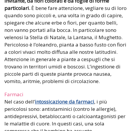
invitante, da fiori colorati e da foglie di forme
particolari.
È bene fare attenzione, vegliare su di loro
quando sono piccoli e, una volta in grado di capire,
spiegare che alcune erbe o fiori, per quanto belli,
non vanno portati alla bocca. In particolare sono
velenosi la Stella di Natale, la Lantana, il Mughetto.
Pericoloso è l’oleandro, pianta a basso fusto con fiori
a colori vivaci molto diffusa alle nostre latitudini.
Attenzione in generale a piante a cespugli che si
trovano in territori umidi e boscosi. L’ingestione di
piccole parti di queste piante provoca nausea,
vomito, aritmie, problemi di circolazione.
Farmaci
Nel caso dell’
intossicazione da farmaci
, i più
pericolosi sono: antistaminici (contro le allergie),
antidepressivi, betabloccanti o calcioantagonisti per
le malattie di cuore. In questi casi, una sola
compressa che il bambino ha assunto