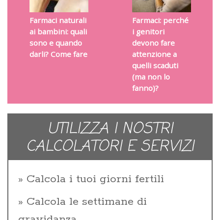
Farmaci naturali
Farmaci: perché
ai bambini: quali
i genitori
sono e quando
devono fare
darli? Come fare
attenzione a
quelli scaduti
(ma non lo
fanno)?
UTILIZZA I NOSTRI
CALCOLATORI E SERVIZI
Calcola i tuoi giorni fertili
Calcola le settimane di
gravidanza