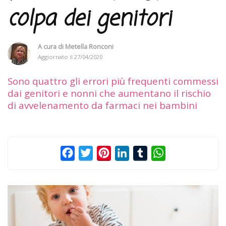
colpa dei genitori
A cura di
Metella Ronconi
Aggiornato il
27/04/2020
Sono quattro gli errori più frequenti commessi
dai genitori e nonni che aumentano il rischio
di avvelenamento da farmaci nei bambini
Facebook
Twitter
Pinterest
LinkedIn
Tumblr
WhatsApp