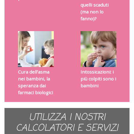
quelli scaduti
(ma non lo
fanno)?
Cura dell’asma
Intossicazioni: i
nei bambini, la
più colpiti sono i
speranza dai
bambini
farmaci biologici
UTILIZZA I NOSTRI
CALCOLATORI E SERVIZI