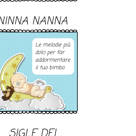
NINNA NANNA
Le melodie più
dolci per far
addormentare
il tuo bimbo
SIGLE DEI