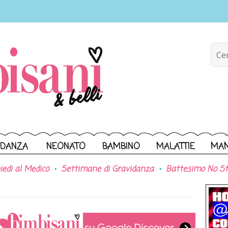
IDANZA
NEONATO
BAMBINO
MALATTIE
MA
iedi al Medico
Settimane di Gravidanza
Battesimo No St