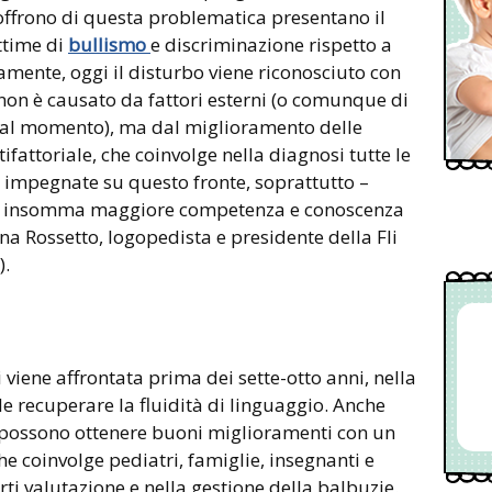
offrono di questa problematica presentano il
ittime di
bullismo
e discriminazione rispetto a
mente, oggi il disturbo viene riconosciuto con
 non è causato da fattori esterni (o comunque di
 al momento), ma dal miglioramento delle
attoriale, che coinvolge nella diagnosi tutte le
e impegnate su questo fronte, soprattutto –
C’è insomma maggiore competenza e conoscenza
a Rossetto, logopedista e presidente della Fli
).
iene affrontata prima dei sette-otto anni, nella
le recuperare la fluidità di linguaggio. Anche
 possono ottenere buoni miglioramenti con un
e coinvolge pediatri, famiglie, insegnanti e
erti valutazione e nella gestione della balbuzie.