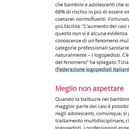
che bambini e adolescenti che s
68% di rischio in più di essere v
coetanei normofluenti. Fortunata
più facilità. “L’aumento dei casi
questo non vi è alcuna evidenza
conoscenze di un fenomeno multif
categorie professionali sanitari
naturalmente – i logopedisti. 
del fenomeno” ha spiegato Tizian
(
Federazione logopedisti italiani
Meglio non aspettare
Quando la balbuzie nei bambini v
maggior parte dei casi è possibi
negli adolescenti, comunque, si
trattamento multidisciplinare, ch
logopedisti, i professionisti esp