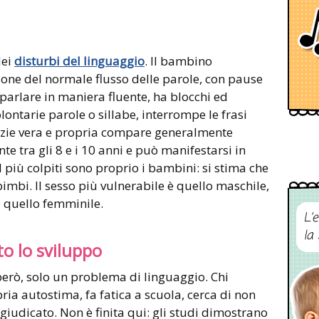
dei
disturbi del linguaggio
. Il bambino
ione del normale flusso delle parole, con pause
 parlare in maniera fluente, ha blocchi ed
olontarie parole o sillabe, interrompe le frasi
zie vera e propria compare generalmente
te tra gli 8 e i 10 anni e può manifestarsi in
 più colpiti sono proprio i bambini: si stima che
 bimbi. Il sesso più vulnerabile è quello maschile,
a quello femminile.
L’
la
to lo sviluppo
però, solo un problema di linguaggio. Chi
ria autostima, fa fatica a scuola, cerca di non
iudicato. Non è finita qui: gli studi dimostrano