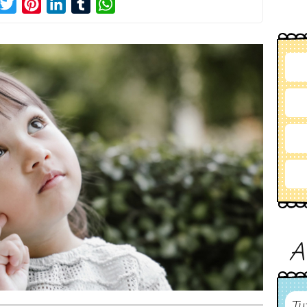
acebook
Twitter
Pinterest
LinkedIn
Tumblr
WhatsApp
A
Tu