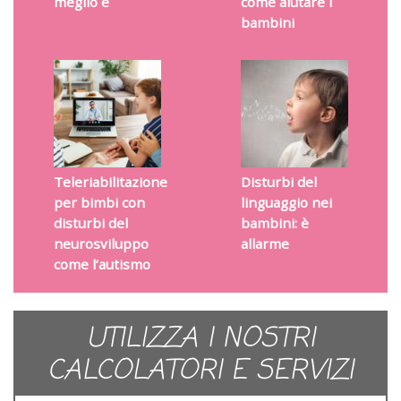
meglio è
come aiutare i
bambini
Teleriabilitazione
Disturbi del
per bimbi con
linguaggio nei
disturbi del
bambini: è
neurosviluppo
allarme
come l’autismo
UTILIZZA I NOSTRI
CALCOLATORI E SERVIZI