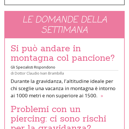
LE DOMANDE DELLA
SETTIMANA
Si può andare in
montagna col pancione?
Gli Specialisti Rispondono
di
Dottor Claudio Ivan Brambilla
Durante la gravidanza, l'altitudine ideale per
chi sceglie una vacanza in montagna è intorno
ai 1000 metri e non superiore ai 1500.
»
Problemi con un
piercing: ci sono rischi
per la gravidanza?