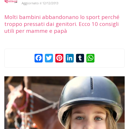
Aggiornato il
12/12/2013
Molti bambini abbandonano lo sport perché
troppo pressati dai genitori. Ecco 10 consigli
utili per mamme e papà
Facebook
Twitter
Pinterest
LinkedIn
Tumblr
WhatsApp