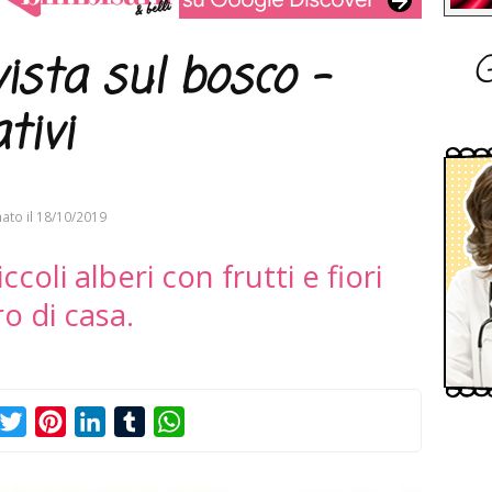
G
ista sul bosco –
tivi
ato il
18/10/2019
oli alberi con frutti e fiori
ro di casa.
acebook
Twitter
Pinterest
LinkedIn
Tumblr
WhatsApp