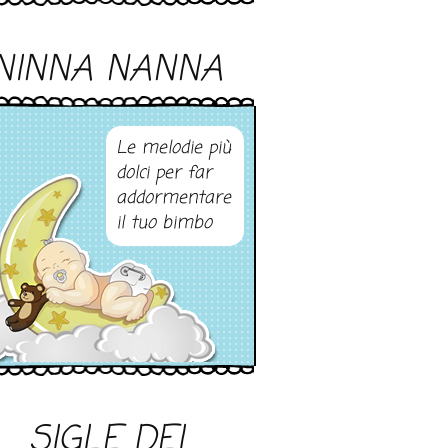
NINNA NANNA
Le melodie più
dolci per far
addormentare
il tuo bimbo
SIGLE DEI