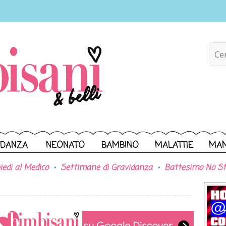
IDANZA
NEONATO
BAMBINO
MALATTIE
MA
iedi al Medico
Settimane di Gravidanza
Battesimo No St