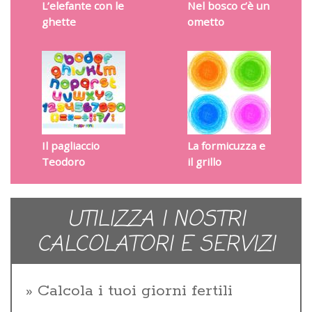
L’elefante con le
Nel bosco c’è un
ghette
ometto
Il pagliaccio
La formicuzza e
Teodoro
il grillo
UTILIZZA I NOSTRI
CALCOLATORI E SERVIZI
Calcola i tuoi giorni fertili