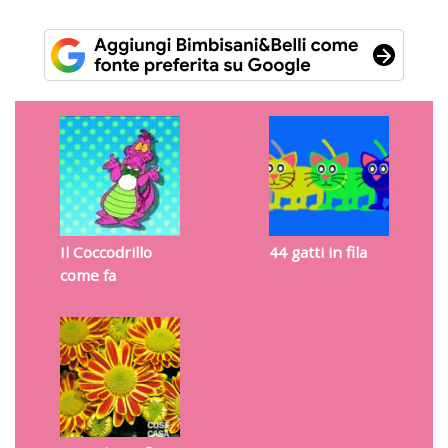
Il Coccodrillo
44 gatti in fila
come fa