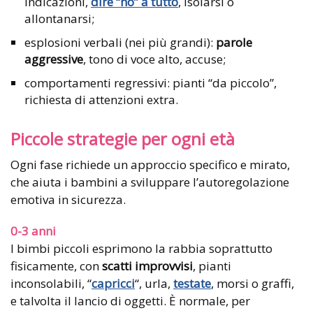
indicazioni,
dire
“
no” a tutto
, isolarsi o
allontanarsi;
esplosioni verbali (nei più grandi):
parole
aggressive
, tono di voce alto, accuse;
comportamenti regressivi: pianti “da piccolo”,
richiesta di attenzioni extra.
Piccole strategie per ogni età
Ogni fase richiede un approccio specifico e mirato,
che aiuta i bambini a sviluppare l’autoregolazione
emotiva in sicurezza.
0-3 anni
I bimbi piccoli esprimono la rabbia soprattutto
fisicamente, con
scatti improvvisi
, pianti
inconsolabili, “
capricci
“, urla,
testate
, morsi o graffi,
e talvolta il lancio di oggetti. È normale, per