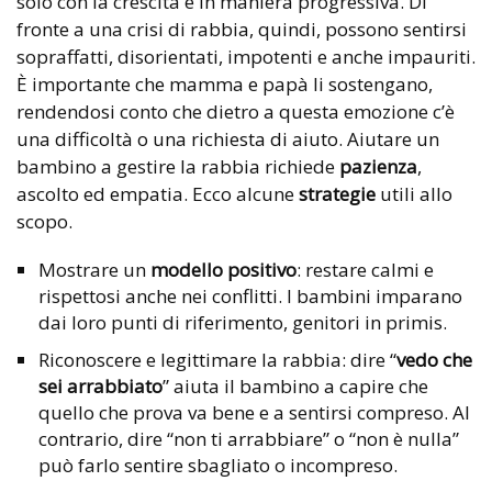
solo con la crescita e in maniera progressiva. Di
fronte a una crisi di rabbia, quindi, possono sentirsi
sopraffatti, disorientati, impotenti e anche impauriti.
È importante che mamma e papà li sostengano,
rendendosi conto che dietro a questa emozione c’è
una difficoltà o una richiesta di aiuto. Aiutare un
bambino a gestire la rabbia richiede
pazienza
,
ascolto ed empatia. Ecco alcune
strategie
utili allo
scopo.
Mostrare un
modello positivo
: restare calmi e
rispettosi anche nei conflitti. I bambini imparano
dai loro punti di riferimento, genitori in primis.
Riconoscere e legittimare la rabbia: dire “
vedo che
sei arrabbiato
” aiuta il bambino a capire che
quello che prova va bene e a sentirsi compreso. Al
contrario, dire “non ti arrabbiare” o “non è nulla”
può farlo sentire sbagliato o incompreso.