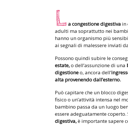
L
a congestione digestiva
in 
adulti ma soprattutto nei bambini
hanno un organismo più sensibil
ai segnali di malessere inviati d
Possono quindi subire le conse
estate,
o dell’assunzione di una
digestione
o, ancora dell’
ingress
alta provenendo dall’esterno.
Può capitare che un blocco digest
fisico o un’attività intensa nel m
bambino passa da un luogo ben r
essere adeguatamente coperto.
digestiva,
è importante sapere c