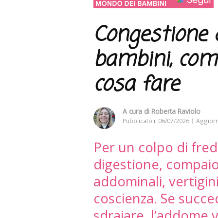
Congestione d
bambini, come
cosa fare
A cura di
Roberta Raviolo
Pubblicato il
06/07/2026
Aggiorn
Per un colpo di fre
digestione, compaio
addominali, vertigini
coscienza. Se succed
sdraiare, l’addome 