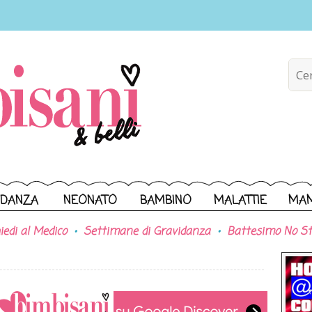
IDANZA
NEONATO
BAMBINO
MALATTIE
MA
iedi al Medico
Settimane di Gravidanza
Battesimo No St