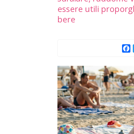
essere utili proporg
bere
F