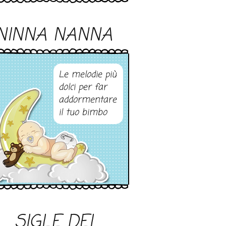
NINNA NANNA
Le melodie più
dolci per far
addormentare
il tuo bimbo
SIGLE DEI