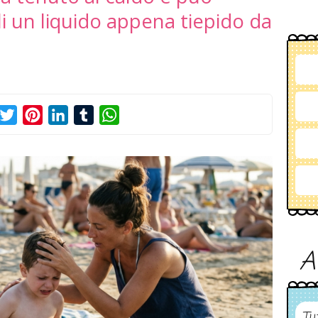
li un liquido appena tiepido da
acebook
Twitter
Pinterest
LinkedIn
Tumblr
WhatsApp
A
Tu