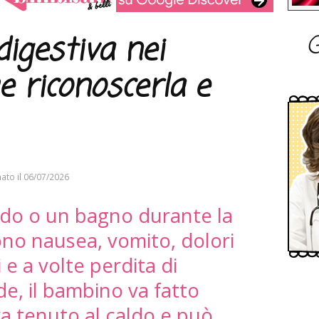
G
igestiva nei
 riconoscerla e
ato il
06/07/2026
ddo o un bagno durante la
no nausea, vomito, dolori
 e a volte perdita di
e, il bambino va fatto
va tenuto al caldo e può