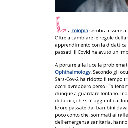
L
a
miopia
sembra essere au
Oltre a cambiare le regole della 
apprendimento con la didattica a
passati, il Covid ha avuto un im
A portare alla luce la problemati
Ophthalmology
. Secondo gli oc
Sars-Cov-2 ha ridotto il tempo tr
occhi avrebbero perso l'”allename
dunque a guardare lontano. Inolt
didattici, che si è aggiunto al 
le ore passate dai bambini davan
poco conto che, sommati ai ralle
dell’emergenza sanitaria, hanno 