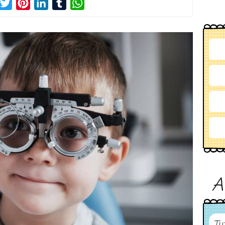
acebook
Twitter
Pinterest
LinkedIn
Tumblr
WhatsApp
A
Tu