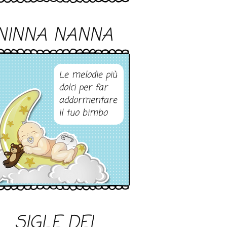
NINNA NANNA
Le melodie più
dolci per far
addormentare
il tuo bimbo
SIGLE DEI