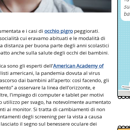
su
ba
mentata e i casi di
occhio pigro
peggiorati.
socialità cui eravamo abituati e le modalità di
 distanza per buona parte degli anni scolastici
patto anche sulla salute degli occhi dei bambini.
ca sono gli esperti dell’
American Academy of
ulisti americani, la pandemia dovuta al virus
ascorso dai bambini all’aperto: così facendo, gli
nto” a osservare la linea dell’orizzonte, e
re, l’impiego di computer e tablet per motivi
loro utilizzo per svago, ha notevolmente aumentato
ti ai monitor. Si tratta di cambiamenti di non
ntamenti degli screening per la vista a causa
lasciato il segno sul benessere oculare dei