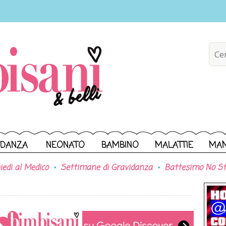
IDANZA
NEONATO
BAMBINO
MALATTIE
MA
iedi al Medico
Settimane di Gravidanza
Battesimo No St