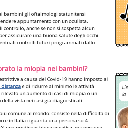
ei bambini gli oftalmologi statunitensi
 prendere appuntamento con un oculista.
di controllo, anche se non si sospetta alcun
 per assicurare una buona salute degli occhi.
ventuali controlli futuri programmati dallo
orato la miopia nei bambini?
 restrittive a causa del Covid-19 hanno imposto ai
a distanza
e di ridurre al minimo le attività
L’
no rilevato un aumento di casi di miopia o un
la
ella vista nei casi già diagnosticati.
a più comune al mondo: consiste nella difficoltà di
no e in Italia riguarda una persona su 4.
 c’è una predisposizione genetica, ma possono