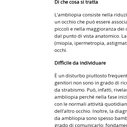
Di che cosa si tratta
L’ambliopia consiste nella riduzi
un occhio che può essere associ
piccoli e nella maggioranza dei c
dal punto di vista anatomico. La c
(miopia, ipermetropia, astigmati
occhi.
Difficile da individuare
È un disturbo piuttosto frequen
genitori non sono in grado di r
da strabismo. Può, infatti, rivel
ambliopia perché nella fase inizi
con le normali attività quotidia
dell’altro occhio. Inoltre, la diag
da ambliopia sono spesso bambini
grado di comunicarlo: fondamen