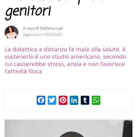
genitori
A cura di
Stefania Lupi
Aggiornato il
03/05/2021
La didattica a distanza fa male alla salute. A
sostenerlo è uno studio americano, secondo
cui causerebbe stress, ansia e non favorisce
l’attività fisica
Facebook
Twitter
Pinterest
LinkedIn
Tumblr
WhatsApp