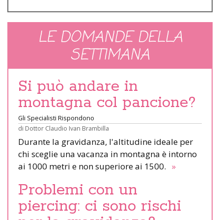
LE DOMANDE DELLA
SETTIMANA
Si può andare in
montagna col pancione?
Gli Specialisti Rispondono
di
Dottor Claudio Ivan Brambilla
Durante la gravidanza, l'altitudine ideale per
chi sceglie una vacanza in montagna è intorno
ai 1000 metri e non superiore ai 1500.
»
Problemi con un
piercing: ci sono rischi