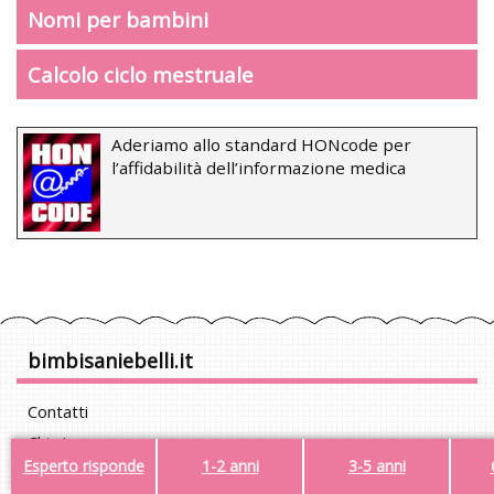
Nomi per bambini
Calcolo ciclo mestruale
Aderiamo allo standard HONcode per
l’affidabilità dell’informazione medica
bimbisaniebelli.it
Contatti
Chi siamo
Esperto risponde
1-2 anni
3-5 anni
Pubblicità