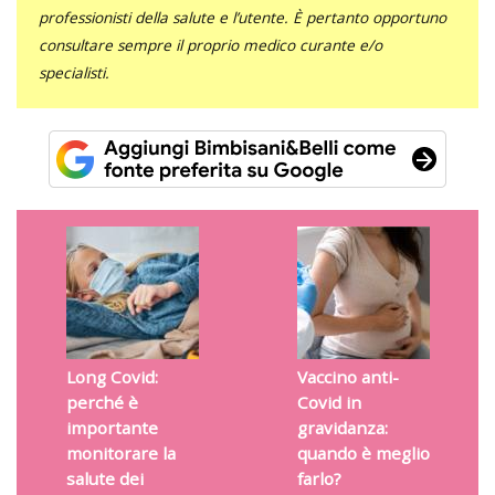
professionisti della salute e l’utente. È pertanto opportuno
consultare sempre il proprio medico curante e/o
specialisti.
Long Covid:
Vaccino anti-
perché è
Covid in
importante
gravidanza:
monitorare la
quando è meglio
salute dei
farlo?