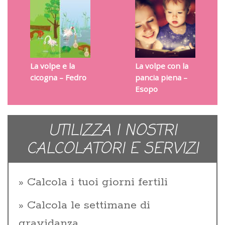
La volpe e la
La volpe con la
cicogna – Fedro
pancia piena –
Esopo
UTILIZZA I NOSTRI
CALCOLATORI E SERVIZI
Calcola i tuoi giorni fertili
Calcola le settimane di
gravidanza