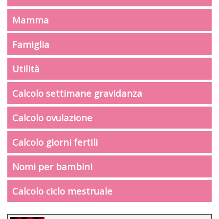
Mamma
Famiglia
Utilità
Calcolo settimane gravidanza
Calcolo ovulazione
Calcolo giorni fertili
Nomi per bambini
Calcolo ciclo mestruale