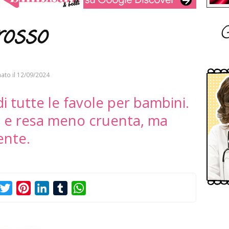
G
rosso
ato il
12/09/2024
di tutte le favole per bambini.
ta e resa meno cruenta, ma
ente.
acebook
Twitter
Pinterest
LinkedIn
Tumblr
WhatsApp