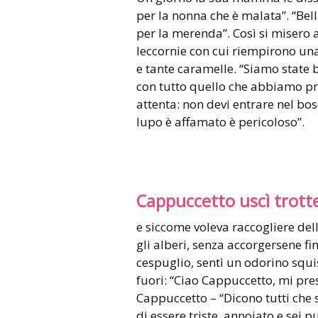
per la nonna che è malata”. “Bell
per la merenda”. Così si misero a 
leccornie con cui riempirono una
e tante caramelle. “Siamo stat
con tutto quello che abbiamo pre
attenta: non devi entrare nel bos
lupo è affamato è pericoloso”.
Cappuccetto uscì trott
e siccome voleva raccogliere dell
gli alberi, senza accorgersene fi
cespuglio, sentì un odorino squi
fuori: “Ciao Cappuccetto, mi prese
Cappuccetto – “Dicono tutti che s
di essere triste, annoiato e sei p