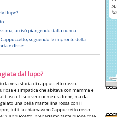
su
ba
dal lupo?
do
issima, arrivò piangendo dalla nonna.
 Cappuccetto, seguendo le impronte della
rta e disse:
giata dal lupo?
io la vera storia di cappuccetto rosso.
uriosa e simpatica che abitava con mamma e
 al bosco. Il suo vero nome era Irene, ma da
galato una bella mantellina rossa con il
mpre, tutti la chiamavano Cappuccetto rosso.
e: “Cappuccetto, prepariamo tante buone cose