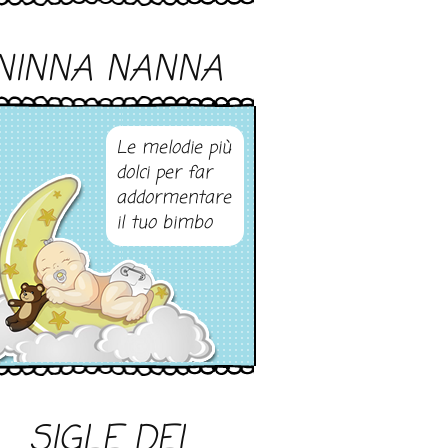
NINNA NANNA
Le melodie più
dolci per far
addormentare
il tuo bimbo
SIGLE DEI