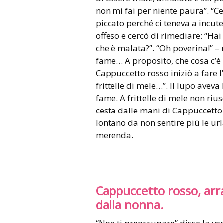
non mi fai per niente paura”. “Cer
piccato perché ci teneva a incut
offeso e cercò di rimediare: “Ha
che è malata?”. “Oh poverina!” – 
fame… A proposito, che cosa c’è i
Cappuccetto rosso iniziò a fare l’
frittelle di mele…”. Il lupo aveva
fame. A frittelle di mele non rius
cesta dalle mani di Cappuccetto
lontano da non sentire più le url
merenda.
Cappuccetto rosso, arr
dalla nonna.
“Non ti preoccupare” disse la ve