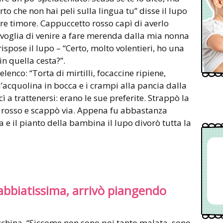
to che non hai peli sulla lingua tu” disse il lupo
ere timore. Cappuccetto rosso capì di averlo
i voglia di venire a fare merenda dalla mia nonna
rispose il lupo – “Certo, molto volentieri, ho una
n quella cesta?”.
elenco: “Torta di mirtilli, focaccine ripiene,
 l’acquolina in bocca e i crampi alla pancia dalla
cì a trattenersi: erano le sue preferite. Strappò la
 rosso e scappò via. Appena fu abbastanza
a e il pianto della bambina il lupo divorò tutta la
abbiatissima, arrivò piangendo
cchina. “Siccome non sono poi tanto malata, sono