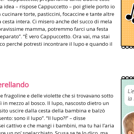
a idea – rispose Cappuccetto – poi gliele porto io
cucinare torte, pasticcini, focaccine e tante altre
 cesta intera. Ci misero anche del succo di mela
e bravissime mamma, potremmo farci una festa
parato”. “È vero Cappuccetto. Ora vai, ma stai
co perché potresti incontrare il lupo e quando il
erellando
L’
e fragoline e delle violette che si trovavano sotto
la
nì in mezzo al bosco. Il lupo, nascosto dietro un
sito uscire dalla cesta della bambina e balzò
nto: sono il lupo”. “Il lupo?!” – disse
ei cattivo e che mangi i bambini, ma tu hai l’aria
ure un po’ spelacchiato. Scusa se te lo dico, ma