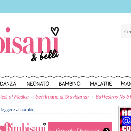
IDANZA
NEONATO
BAMBINO
MALATTIE
MA
iedi al Medico
Settimane di Gravidanza
Battesimo No St
a leggere ai bambini