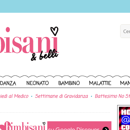
IDANZA
NEONATO
BAMBINO
MALATTIE
MA
iedi al Medico
Settimane di Gravidanza
Battesimo No St