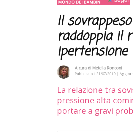
Il sovrappeso
raddoppia il r
ipertensione
A cura di
Metella Ronconi
Pubblicato il
31/07/2019
Aggiorn
La relazione tra sov
pressione alta comin
portare a gravi prob