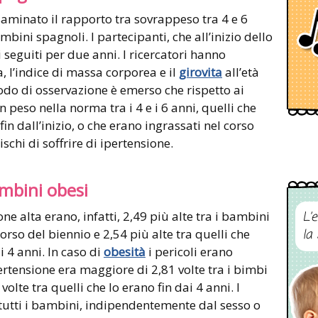
saminato il rapporto tra sovrappeso tra 4 e 6
bini spagnoli. I partecipanti, che all’inizio dello
 seguiti per due anni. I ricercatori hanno
 l’indice di massa corporea e il
girovita
all’età
iodo di osservazione è emerso che rispetto ai
eso nella norma tra i 4 e i 6 anni, quelli che
n dall’inizio, o che erano ingrassati nel corso
chi di soffrire di ipertensione.
ambini obesi
ne alta erano, infatti, 2,49 più alte tra i bambini
L’
rso del biennio e 2,54 più alte tra quelli che
la
i 4 anni. In caso di
obesità
i pericoli erano
ipertensione era maggiore di 2,81 volte tra i bimbi
volte tra quelli che lo erano fin dai 4 anni. I
in tutti i bambini, indipendentemente dal sesso o