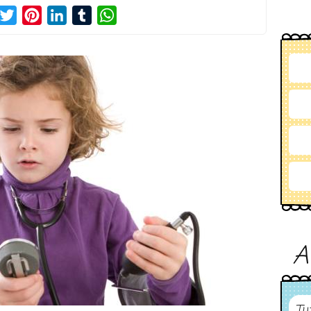
acebook
Twitter
Pinterest
LinkedIn
Tumblr
WhatsApp
A
Tu