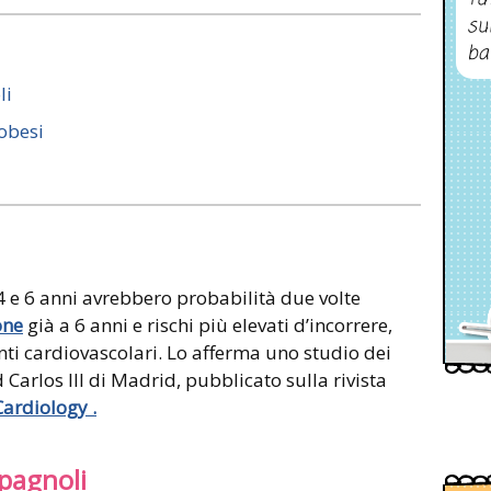
su
ba
li
 obesi
 e 6 anni avrebbero probabilità due volte
one
già a 6 anni e rischi più elevati d’incorrere,
nti cardiovascolari. Lo afferma uno studio dei
d Carlos III di Madrid, pubblicato sulla rivista
ardiology .
spagnoli