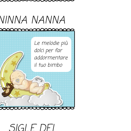
NINNA NANNA
Le melodie più
dolci per far
addormentare
il tuo bimbo
SIGLE DEI