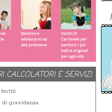
one:
Bambini e
Vestiti di
che
adolescenti ad
Carnevale per
alta pressione
bambini: i più
belli e originali
per ogni età
RI CALCOLATORI E SERVIZI
fertili
e di gravidanza