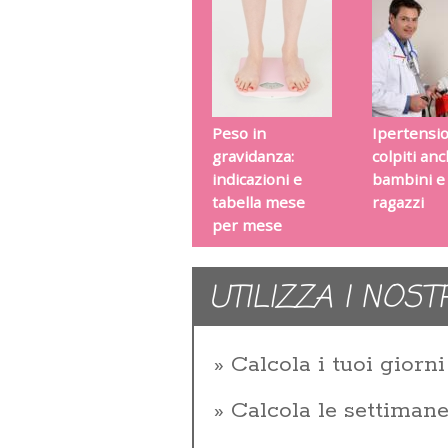
Peso in
Ipertensi
gravidanza:
colpiti an
indicazioni e
bambini e
tabella mese
ragazzi
per mese
UTILIZZA I NOST
Calcola i tuoi giorni 
Calcola le settiman