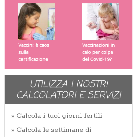
Vaccini: è caos
Vaccinazioni in
sulla
calo per colpa
certificazione
del Covid-19?
UTILIZZA I NOSTRI
CALCOLATORI E SERVIZI
Calcola i tuoi giorni fertili
Calcola le settimane di