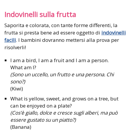
Indovinelli sulla frutta
Saporita e colorata, con tante forme differenti, la
frutta si presta bene ad essere oggetto di
indovinelli
facili
. I bambini dovranno mettersi alla prova per
risolverli!
I am a bird, I am a fruit and I am a person.
What am I?
(Sono un uccello, un frutto e una persona. Chi
sono?)
(Kiwi)
What is yellow, sweet, and grows on a tree, but
can be enjoyed on a plate?
(Cos’è giallo, dolce e cresce sugli alberi, ma può
essere gustato su un piatto?)
(Banana)