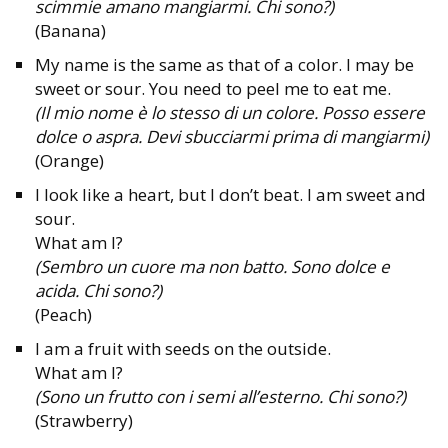
scimmie amano mangiarmi. Chi sono?)
(Banana)
My name is the same as that of a color. I may be
sweet or sour. You need to peel me to eat me.
(Il mio nome è lo stesso di un colore. Posso essere
dolce o aspra. Devi sbucciarmi prima di mangiarmi)
(Orange)
I look like a heart, but I don’t beat. I am sweet and
sour.
What am I?
(Sembro un cuore ma non batto. Sono dolce e
acida. Chi sono?)
(Peach)
I am a fruit with seeds on the outside.
What am I?
(Sono un frutto con i semi all’esterno. Chi sono?)
(Strawberry)