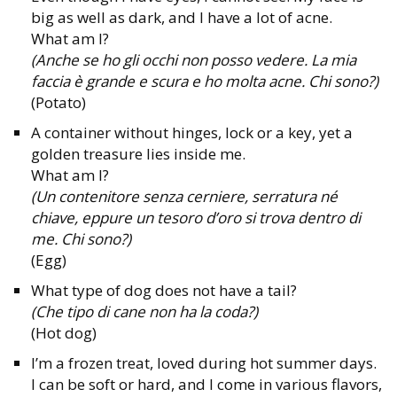
big as well as dark, and I have a lot of acne.
What am I?
(Anche se ho gli occhi non posso vedere. La mia
faccia è grande e scura e ho molta acne. Chi sono?)
(Potato)
A container without hinges, lock or a key, yet a
golden treasure lies inside me.
What am I?
(Un contenitore senza cerniere, serratura né
chiave, eppure un tesoro d’oro si trova dentro di
me. Chi sono?)
(Egg)
What type of dog does not have a tail?
(Che tipo di cane non ha la coda?)
(Hot dog)
I’m a frozen treat, loved during hot summer days.
I can be soft or hard, and I come in various flavors,