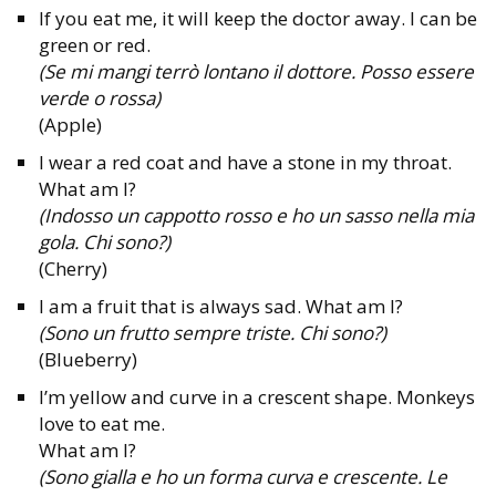
If you eat me, it will keep the doctor away. I can be
green or red.
(Se mi mangi terrò lontano il dottore. Posso essere
verde o rossa)
(Apple)
I wear a red coat and have a stone in my throat.
What am I?
(Indosso un cappotto rosso e ho un sasso nella mia
gola. Chi sono?)
(Cherry)
I am a fruit that is always sad. What am I?
(Sono un frutto sempre triste. Chi sono?)
(Blueberry)
I’m yellow and curve in a crescent shape. Monkeys
love to eat me.
What am I?
(Sono gialla e ho un forma curva e crescente. Le