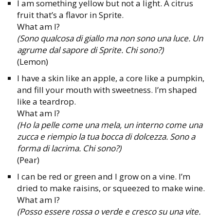
I am something yellow but not a light. A citrus
fruit that’s a flavor in Sprite.
What am I?
(Sono qualcosa di giallo ma non sono una luce. Un
agrume dal sapore di Sprite. Chi sono?)
(Lemon)
I have a skin like an apple, a core like a pumpkin,
and fill your mouth with sweetness. I’m shaped
like a teardrop.
What am I?
(Ho la pelle come una mela, un interno come una
zucca e riempio la tua bocca di dolcezza. Sono a
forma di lacrima. Chi sono?)
(Pear)
I can be red or green and I grow on a vine. I’m
dried to make raisins, or squeezed to make wine.
What am I?
(Posso essere rossa o verde e cresco su una vite.