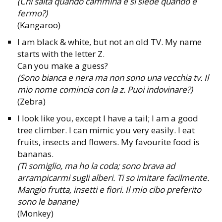
(Chi salta quando cammina e si siede quando è
fermo?)
(Kangaroo)
I am black & white, but not an old TV. My name
starts with the letter Z.
Can you make a guess?
(Sono bianca e nera ma non sono una vecchia tv. Il
mio nome comincia con la z. Puoi indovinare?)
(Zebra)
I look like you, except I have a tail; I am a good
tree climber. I can mimic you very easily. I eat
fruits, insects and flowers. My favourite food is
bananas.
(Ti somiglio, ma ho la coda; sono brava ad
arrampicarmi sugli alberi. Ti so imitare facilmente.
Mangio frutta, insetti e fiori. Il mio cibo preferito
sono le banane)
(Monkey)