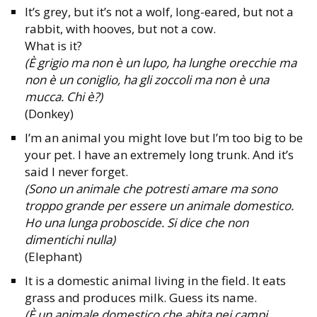
It’s grey, but it’s not a wolf, long-eared, but not a
rabbit, with hooves, but not a cow.
What is it?
(È grigio ma non è un lupo, ha lunghe orecchie ma
non è un coniglio, ha gli zoccoli ma non è una
mucca. Chi è?)
(Donkey)
I’m an animal you might love but I’m too big to be
your pet. I have an extremely long trunk. And it’s
said I never forget.
(Sono un animale che potresti amare ma sono
troppo grande per essere un animale domestico.
Ho una lunga proboscide. Si dice che non
dimentichi nulla)
(Elephant)
It is a domestic animal living in the field. It eats
grass and produces milk. Guess its name.
(È un animale domestico che abita nei campi.