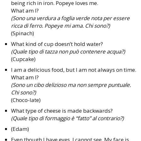
being rich in iron. Popeye loves me.
What am I?
(Sono una verdura a foglia verde nota per essere
ricca di ferro. Popeye mi ama. Chi sono?)
(Spinach)
What kind of cup doesn’t hold water?
(Quale tipo di tazza non può contenere acqua?)
(Cupcake)
I am a delicious food, but I am not always on time.
What am I?
(Sono un cibo delizioso ma non sempre puntuale.
Chi sono?)
(Choco-late)
What type of cheese is made backwards?
(Quale tipo di formaggio è “fatto” al contrario?)
(Edam)
Even though I have eyes, I cannot see. My face is