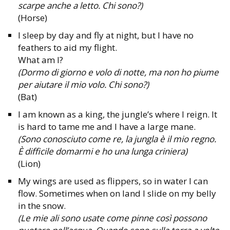
scarpe anche a letto. Chi sono?)
(Horse)
I sleep by day and fly at night, but I have no
feathers to aid my flight.
What am I?
(Dormo di giorno e volo di notte, ma non ho piume
per aiutare il mio volo. Chi sono?)
(Bat)
I am known as a king, the jungle’s where I reign. It
is hard to tame me and I have a large mane.
(Sono conosciuto come re, la jungla è il mio regno.
È difficile domarmi e ho una lunga criniera)
(Lion)
My wings are used as flippers, so in water I can
flow. Sometimes when on land I slide on my belly
in the snow.
(Le mie ali sono usate come pinne così possono