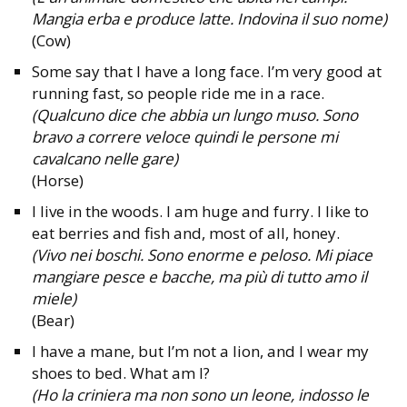
Mangia erba e produce latte. Indovina il suo nome)
(Cow)
Some say that I have a long face. I’m very good at
running fast, so people ride me in a race.
(Qualcuno dice che abbia un lungo muso. Sono
bravo a correre veloce quindi le persone mi
cavalcano nelle gare)
(Horse)
I live in the woods. I am huge and furry. I like to
eat berries and fish and, most of all, honey.
(Vivo nei boschi. Sono enorme e peloso. Mi piace
mangiare pesce e bacche, ma più di tutto amo il
miele)
(Bear)
I have a mane, but I’m not a lion, and I wear my
shoes to bed. What am I?
(Ho la criniera ma non sono un leone, indosso le