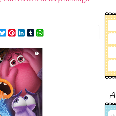
acebook
Twitter
Pinterest
LinkedIn
Tumblr
WhatsApp
A
Tu