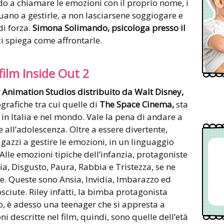
do a chiamare le emozioni con il proprio nome, i
tuano a gestirle, a non lasciarsene soggiogare e
di forza.
Simona Solimando, psicologa presso il
i spiega come affrontarle.
film Inside Out 2
 Animation Studios distribuito da Walt Disney,
grafiche tra cui quelle di
The Space Cinema,
sta
n Italia e nel mondo. Vale la pena di andare a
re all’adolescenza. Oltre a essere divertente,
ragazzi a gestire le emozioni, in un linguaggio
Alle emozioni tipiche dell’infanzia, protagoniste
ia, Disgusto, Paura, Rabbia e Tristezza, se ne
e. Queste sono Ansia, Invidia, Imbarazzo ed
sciute. Riley infatti, la bimba protagonista
 è adesso una teenager che si appresta a
i descritte nel film, quindi, sono quelle dell’età