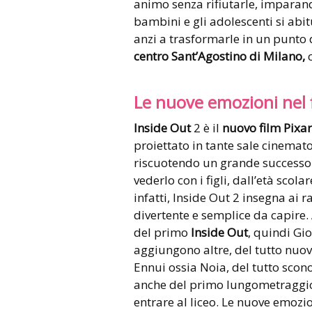
animo senza rifiutarle, imparan
bambini e gli adolescenti si abi
anzi a trasformarle in un punto 
centro Sant’Agostino di Milano,
c
Le nuove emozioni nel 
Inside Out
2 è il
nuovo film Pixar
proiettato in tante sale cinemato
riscuotendo un grande successo i
vederlo con i figli, dall’età scola
infatti, Inside Out 2 insegna ai 
divertente e semplice da capire. 
del primo
Inside Out
, quindi Gio
aggiungono altre, del tutto nuov
Ennui ossia Noia, del tutto scono
anche del primo lungometraggio,
entrare al liceo. Le nuove emozion