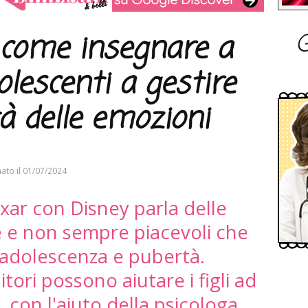
G
: come insegnare a
lescenti a gestire
à delle emozioni
ato il
01/07/2024
Pixar con Disney parla delle
 e non sempre piacevoli che
e adolescenza e pubertà.
ori possono aiutare i figli ad
, con l'aiuto della psicologa