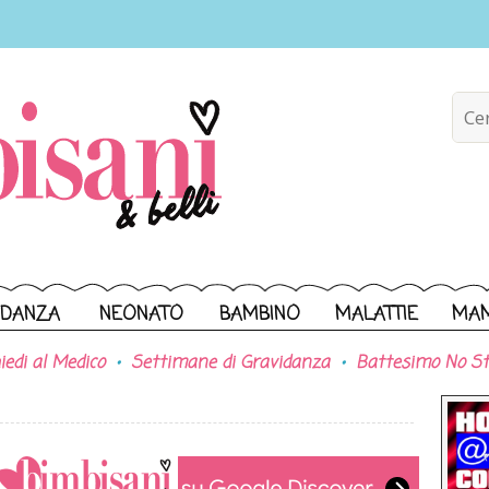
IDANZA
NEONATO
BAMBINO
MALATTIE
MA
iedi al Medico
Settimane di Gravidanza
Battesimo No St