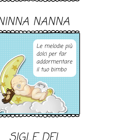
NINNA NANNA
Le melodie più
dolci per far
addormentare
il tuo bimbo
SIGLE DEI