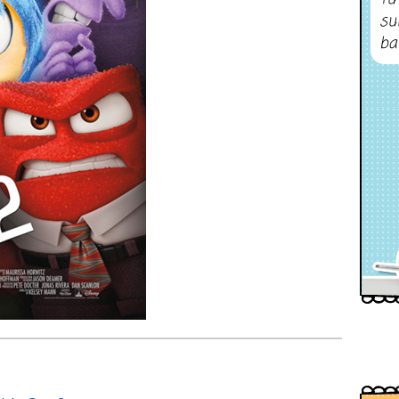
su
ba