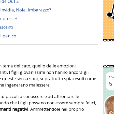
side Out 2
 Invidia, Noia, Imbarazzo?
represse?
escenti
di panico
n tema delicato, quello delle emozioni
ti. I figli giovanissimi non hanno ancora gli
L’
e queste sensazioni, soprattutto spiacevoli come
la
he ingenerano malessere.
iù piccoli a conoscere e ad affrontare le
ndo che i figli possano non essere sempre felici,
enti negativi.
Ammettendole nel proprio