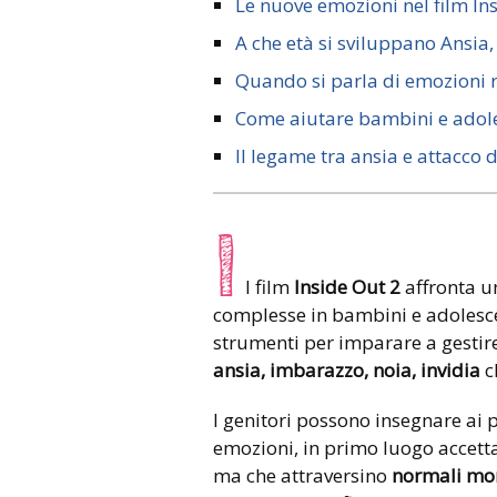
Le nuove emozioni nel film In
A che età si sviluppano Ansia,
Quando si parla di emozioni 
Come aiutare bambini e adol
Il legame tra ansia e attacco 
I
l film
Inside Out
2
affronta u
complesse in bambini e adolescen
strumenti per imparare a gestir
ansia, imbarazzo, noia, invidia
c
I genitori possono insegnare ai p
emozioni, in primo luogo accetta
ma che attraversino
normali mom